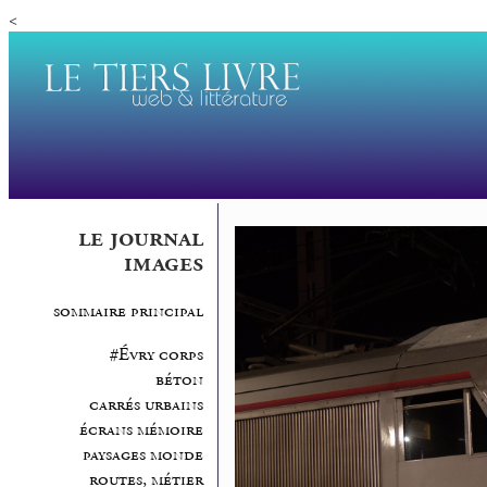
<
le journal
images
sommaire principal
#Évry corps
béton
carrés urbains
écrans mémoire
paysages monde
routes, métier