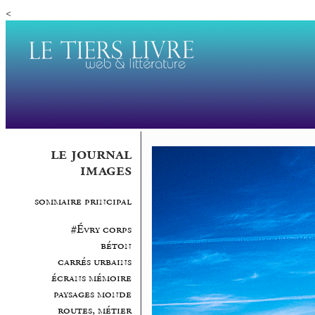
<
le journal
images
sommaire principal
#Évry corps
béton
carrés urbains
écrans mémoire
paysages monde
routes, métier