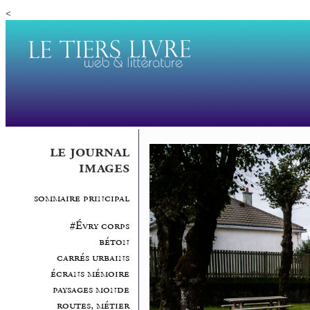
<
le journal
images
sommaire principal
#Évry corps
béton
carrés urbains
écrans mémoire
paysages monde
routes, métier