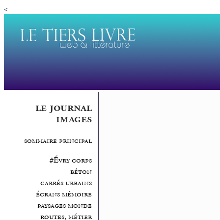
<
le journal
images
sommaire principal
#Évry corps
béton
carrés urbains
écrans mémoire
paysages monde
routes, métier