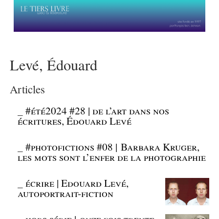
Levé, Édouard
Articles
_
#été2024 #28 | de l’art dans nos
écritures, Édouard Levé
_
#photofictions #08 | Barbara Kruger,
les mots sont l’enfer de la photographie
_
écrire | Edouard Levé,
autoportrait-fiction
_
hors série | onze fois trente-