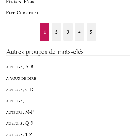
Fénéon, Félix
Fiat, Christophe
1
2
3
4
5
Autres groupes de mots-clés
auteurs, A-B
à vous de dire
auteurs, C-D
auteurs, I-L
auteurs, M-P
auteurs, Q-S
auteurs, T-Z