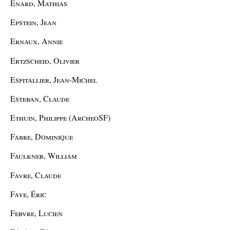
Énard, Mathias
Epstein, Jean
Ernaux, Annie
Ertzscheid, Olivier
Espitallier, Jean-Michel
Esteban, Claude
Ethuin, Philippe (ArcheoSF)
Fabre, Dominique
Faulkner, William
Favre, Claude
Faye, Éric
Febvre, Lucien