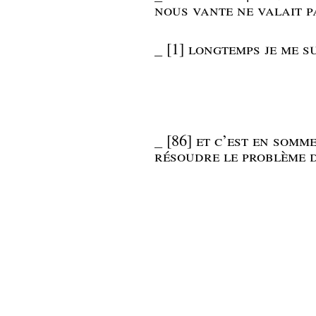
nous vante ne valait 
_
[1] longtemps je me 
_
[86] et c’est en som
résoudre le problème d