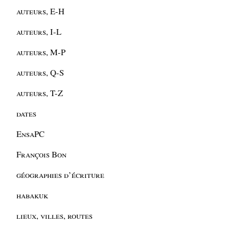
auteurs, E-H
auteurs, I-L
auteurs, M-P
auteurs, Q-S
auteurs, T-Z
dates
EnsaPC
François Bon
géographies d’écriture
habakuk
lieux, villes, routes