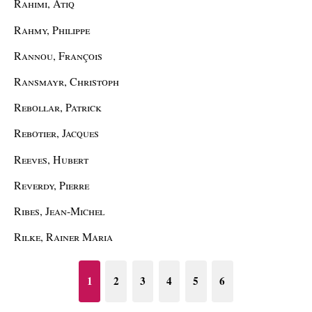
Rahimi, Atiq
Rahmy, Philippe
Rannou, François
Ransmayr, Christoph
Rebollar, Patrick
Rebotier, Jacques
Reeves, Hubert
Reverdy, Pierre
Ribes, Jean-Michel
Rilke, Rainer Maria
1
2
3
4
5
6