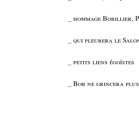
_
hommage Bobillier, P
_
qui pleurera le Salo
_
petits liens égoïstes
_
Bob ne grincera plus