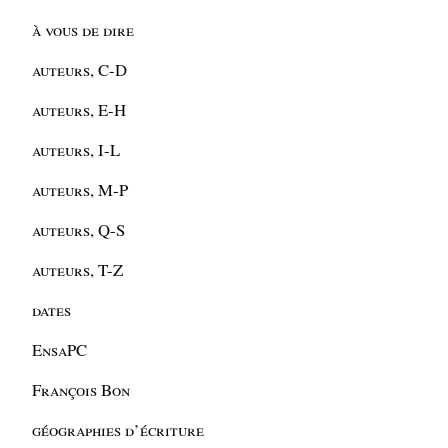
à vous de dire
auteurs, C-D
auteurs, E-H
auteurs, I-L
auteurs, M-P
auteurs, Q-S
auteurs, T-Z
dates
EnsaPC
François Bon
géographies d’écriture