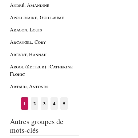
André, Amandine
Apollinaire, Guillaume
Aragon, Louis
Arcangel, Cory
Arendt, Hannah
Argol (éditeur) | Catherine
Flohic
Artaud, Antonin
1
2
3
4
5
Autres groupes de
mots-clés