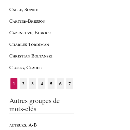
Calle, Sophie
Cartier-Bresson
Cazeneuve, Fabrice
Charles Tordjman
Christian Boltanski
Closky, Claude
1
2
3
4
5
6
7
Autres groupes de
mots-clés
auteurs, A-B