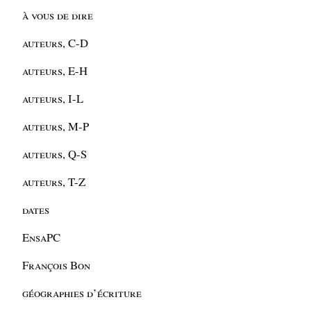
à vous de dire
auteurs, C-D
auteurs, E-H
auteurs, I-L
auteurs, M-P
auteurs, Q-S
auteurs, T-Z
dates
EnsaPC
François Bon
géographies d’écriture