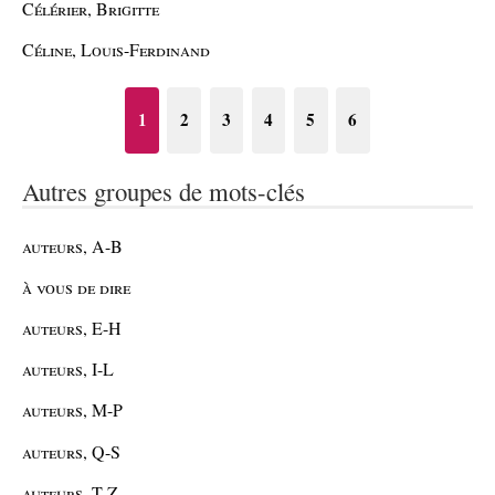
Célérier, Brigitte
Céline, Louis-Ferdinand
1
2
3
4
5
6
Autres groupes de mots-clés
auteurs, A-B
à vous de dire
auteurs, E-H
auteurs, I-L
auteurs, M-P
auteurs, Q-S
auteurs, T-Z