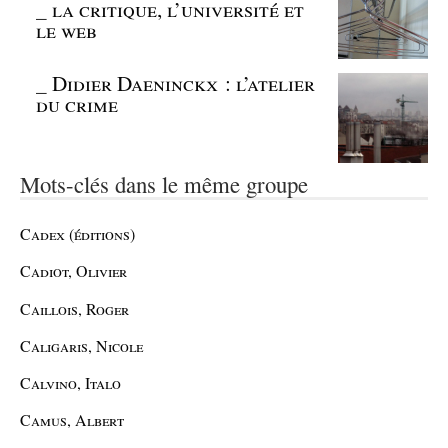
_
la critique, l’université et
le web
_
Didier Daeninckx : l’atelier
du crime
Mots-clés dans le même groupe
Cadex (éditions)
Cadiot, Olivier
Caillois, Roger
Caligaris, Nicole
Calvino, Italo
Camus, Albert