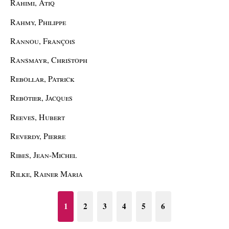
Rahimi, Atiq
Rahmy, Philippe
Rannou, François
Ransmayr, Christoph
Rebollar, Patrick
Rebotier, Jacques
Reeves, Hubert
Reverdy, Pierre
Ribes, Jean-Michel
Rilke, Rainer Maria
1
2
3
4
5
6