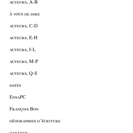
auteurs, A-B
à vous de dire
auteurs, C-D
auteurs, E-H
auteurs, I-L
auteurs, M-P
auteurs, Q-S
dates
EnsaPC
François Bon
géographies d’écriture
habakuk