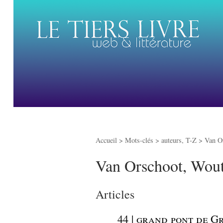
Accueil
> Mots-clés > auteurs, T-Z >
Van O
Van Orschoot, Wou
Articles
_
44 | grand pont de 