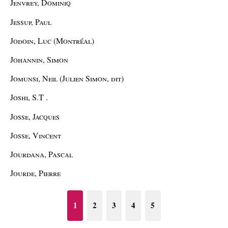
Jenvrey, Dominiq
Jessup, Paul
Jodoin, Luc (Montréal)
Johannin, Simon
Jomunsi, Neil (Julien Simon, dit)
Joshi, S.T .
Josse, Jacques
Josse, Vincent
Jourdana, Pascal
Jourde, Pierre
1
2
3
4
5