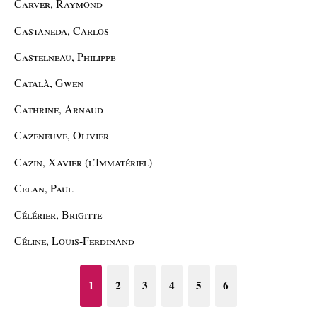
Carver, Raymond
Castaneda, Carlos
Castelneau, Philippe
Català, Gwen
Cathrine, Arnaud
Cazeneuve, Olivier
Cazin, Xavier (l’Immatériel)
Celan, Paul
Célérier, Brigitte
Céline, Louis-Ferdinand
1
2
3
4
5
6