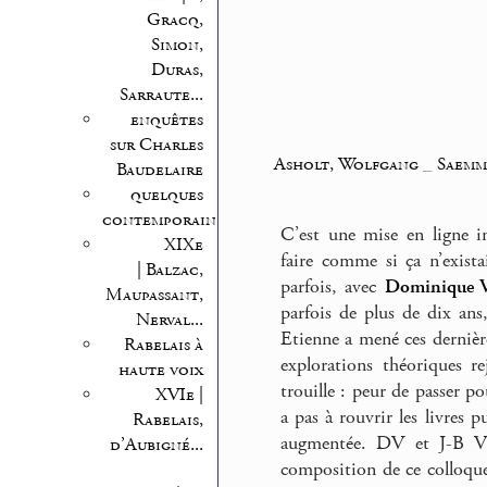
Gracq,
Simon,
Duras,
Sarraute...
enquêtes
sur Charles
Asholt, Wolfgang
_
Saemm
Baudelaire
quelques
contemporains
C’est une mise en ligne i
XIXe
faire comme si ça n’exista
| Balzac,
parfois, avec
Dominique V
Maupassant,
parfois de plus de dix an
Nerval...
Etienne a mené ces derniè
Rabelais à
explorations théoriques re
haute voix
trouille : peur de passer p
XVIe |
a pas à rouvrir les livres p
Rabelais,
augmentée. DV et J-B V
d’Aubigné...
composition de ce colloque