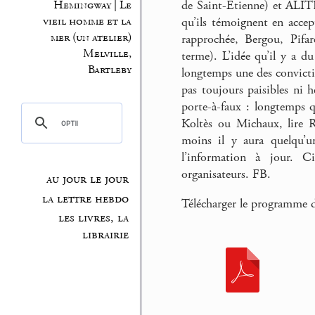
Hemingway | Le
de Saint-Etienne) et ALITH
vieil homme et la
qu’ils témoignent en acce
mer (un atelier)
rapprochée, Bergou, Pifa
Melville,
terme). L’idée qu’il y a du 
Bartleby
longtemps une des conviction
pas toujours paisibles ni 
porte-à-faux : longtemps q
Koltès ou Michaux, lire Ra
moins il y aura quelqu’un
l’information à jour. Ci
organisateurs. FB.
au jour le jour
la lettre hebdo
Télécharger le programme d
les livres, la
librairie