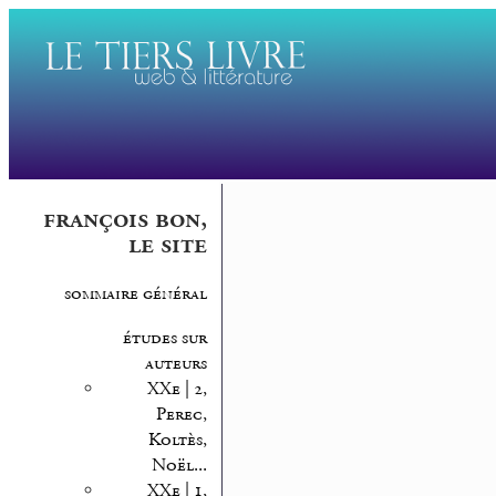
françois bon,
le site
sommaire général
études sur
auteurs
XXe | 2,
Perec,
Koltès,
Noël...
XXe | 1,