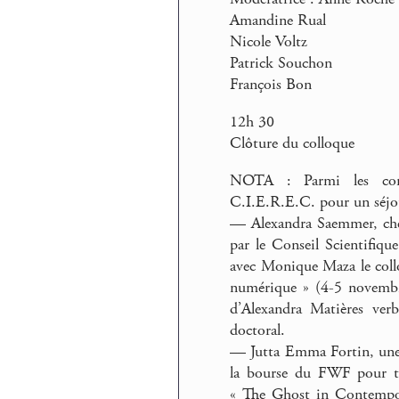
Amandine Rual
Nicole Voltz
Patrick Souchon
François Bon
12h 30
Clôture du colloque
NOTA : Parmi les contr
C.I.E.R.E.C. pour un séjou
— Alexandra Saemmer, cherc
par le Conseil Scientifiqu
avec Monique Maza le coll
numérique » (4-5 novembr
d’Alexandra Matières verb
doctoral.
— Jutta Emma Fortin, une c
la bourse du FWF pour tr
« The Ghost in Contempora