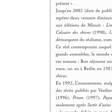
présent » .
Jusqu’en 2002 (date de publ
repérer deux versants distinc
aux éditions de Minuit :
Lim
Calvaire des chiens
(1990),
U
démarquent du réalisme, com
Ce réel contemporain auquel il
grands ensembles, le monde ca
ces romans : Bon séjourne un
trace, un an à Berlin en 198
chiens
.
En 1992, L’enterrement, malgr
des récits publiés par Verdie
(1996),
Prison
(1997),
Pays
seulement après
Sortie d’usine