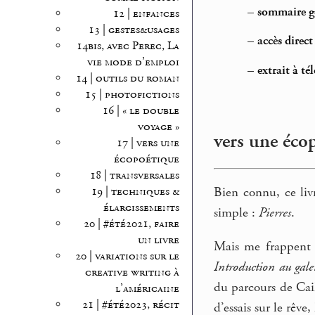
–
sommaire gé
12 | enfances
13 | gestes&usages
–
accès direc
14bis, avec Perec, La
vie mode d’emploi
–
extrait à t
14 | outils du roman
15 | photofictions
16 | « le double
voyage »
vers une écop
17 | vers une
écopoétique
18 | transversales
Bien connu, ce liv
19 | techniques &
élargissements
simple :
Pierres
.
20 | #été2021, faire
un livre
Mais me frappent d
20 | variations sur le
Introduction au gale
creative writing à
du parcours de Cail
l’américaine
21 | #été2023, récit
d’essais sur le rêve,