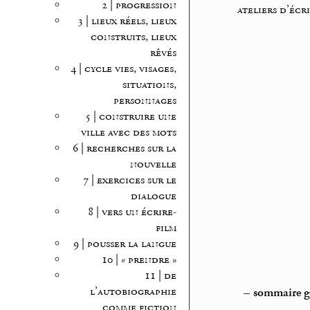
2 | progression
ateliers d’écr
3 | lieux réels, lieux
construits, lieux
rêvés
4 | cycle vies, visages,
situations,
personnages
5 | construire une
ville avec des mots
6 | recherches sur la
nouvelle
7 | exercices sur le
dialogue
8 | vers un écrire-
film
9 | pousser la langue
10 | « prendre »
11 | de
l’autobiographie
–
sommaire gé
comme fiction