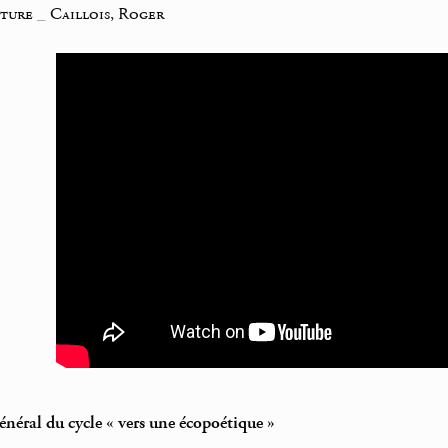
iture
_
Caillois, Roger
néral du cycle « vers une écopoétique »