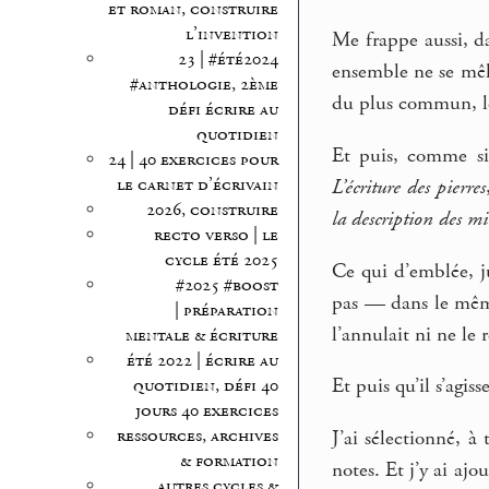
et roman, construire
l’invention
Me frappe aussi, d
23 | #été2024
ensemble ne se mêle
#anthologie, 2ème
du plus commun, le 
défi écrire au
quotidien
Et puis, comme si
24 | 40 exercices pour
le carnet d’écrivain
L’écriture des pierres
2026, construire
la description des m
recto verso | le
cycle été 2025
Ce qui d’emblée, ju
#2025 #boost
pas — dans le mêm
| préparation
l’annulait ni ne le 
mentale & écriture
été 2022 | écrire au
Et puis qu’il s’agis
quotidien, défi 40
jours 40 exercices
ressources, archives
J’ai sélectionné, à
& formation
notes. Et j’y ai aj
autres cycles &