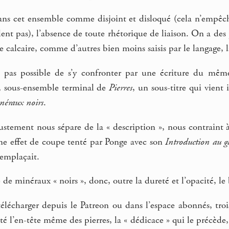
ans cet ensemble comme disjoint et disloqué (cela n’empêch
nt pas), l’absence de toute rhétorique de liaison. On a des p
calcaire, comme d’autres bien moins saisis par le langage, l
 pas possible de s’y confronter par une écriture du mêm
, sous-ensemble terminal de
Pierres
, un sous-titre qui vient
inéraux noirs
.
stement nous sépare de la « description », nous contraint à
e effet de coupe tenté par Ponge avec son
Introduction au g
remplaçait.
se de minéraux « noirs », donc, outre la dureté et l’opacité, le
 télécharger depuis le Patreon ou dans l’espace abonnés, trois 
outé l’en-tête même des pierres, la « dédicace » qui le précè