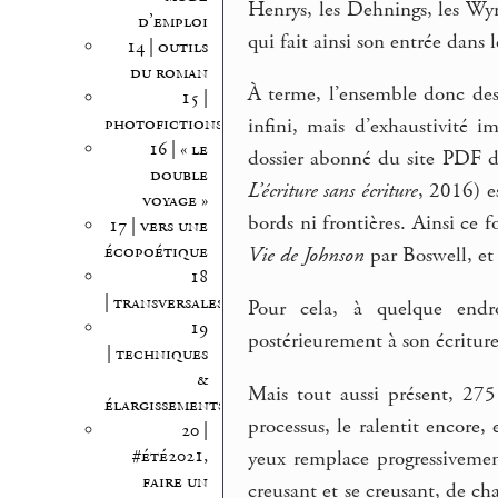
Henrys, les Dehnings, les Wy
d’emploi
qui fait ainsi son entrée dans l
14 | outils
du roman
À terme, l’ensemble donc des 
15 |
photofictions
infini, mais d’exhaustivité im
16 | « le
dossier abonné du site PDF 
double
L’écriture sans écriture
, 2016) es
voyage »
bords ni frontières. Ainsi ce 
17 | vers une
écopoétique
Vie de Johnson
par Boswell, et 
18
| transversales
Pour cela, à quelque end
19
postérieurement à son écriture)
| techniques
&
Mais tout aussi présent, 275
élargissements
processus, le ralentit encore,
20 |
#été2021,
yeux remplace progressivemen
faire un
creusant et se creusant, de ch