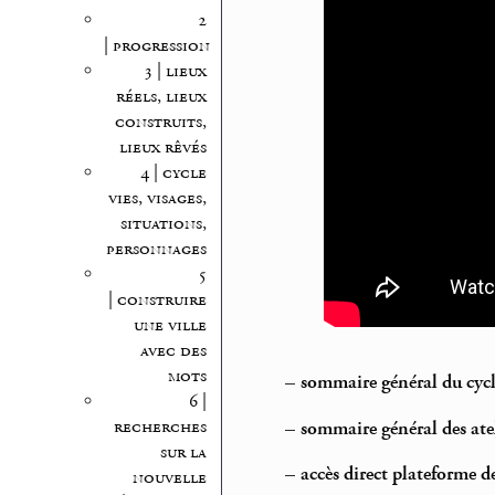
2
| progression
3 | lieux
réels, lieux
construits,
lieux rêvés
4 | cycle
vies, visages,
situations,
personnages
5
| construire
une ville
avec des
mots
–
sommaire général du cycl
6 |
recherches
–
sommaire général des atel
sur la
–
accès direct plateforme d
nouvelle