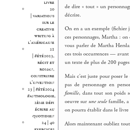
livre
de dire « tout » un personnage
20
décrire.
| variations
sur le
On en a un exemple (fichier j
creative
writing à
ces personnages, Martha : on
l’américaine
vous parler de Martha Hersla
21
ces trois occurrences — avant
| #été2023,
un texte de plus de 200 pages 
récit et
roman,
construire
Mais c’est juste pour poser l
l’invention
pas de personnage en pers
23 | #été2024
famille
, dans tout son poids 
#anthologie,
oeuvre sur
une seule
famille, a
2ème défi
écrire au
on pourra établir dans le livr
quotidien
24 | 40
Alors maintenant oubliez tout 
exercices