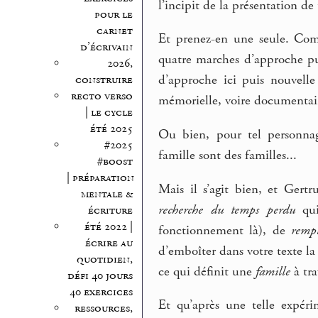
l’incipit de la présentation de
pour le
carnet
Et prenez-en une seule. Com
d’écrivain
quatre marches d’approche pu
2026,
d’approche ici puis nouvelle
construire
recto verso
mémorielle, voire documentaire
| le cycle
été 2025
Ou bien, pour tel personnag
#2025
famille sont des familles...
#boost
| préparation
Mais il s’agit bien, et Gert
mentale &
recherche du temps perdu
qui
écriture
été 2022 |
fonctionnement là), de
rempl
écrire au
d’emboîter dans votre texte l
quotidien,
ce qui définit une
famille
à tra
défi 40 jours
40 exercices
Et qu’après une telle expéri
ressources,