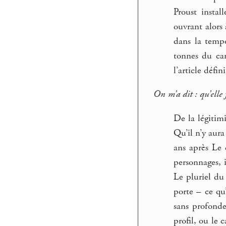
Proust insta
ouvrant alors 
dans la tempo
tonnes du cam
l’article défin
On m’a dit : qu’elle f
De la légitim
Qu’il n’y aura
ans après Le 
personnages, 
Le pluriel du
porte – ce qu
sans profonde
profil, ou le 