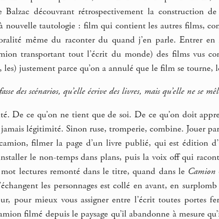
lle Balzac découvrant rétrospectivement la construction
à nouvelle tautologie : film qui contient les autres films, com
ralité même du raconter du quand j’en parle. Entrer en ra
ion transportant tout l’écrit du monde) des films vus com
i, les) justement parce qu’on a annulé que le film se tourne, le
asse des scénarios, qu’elle écrive des livres, mais qu’elle ne se mêl
ité. De ce qu’on ne tient que de soi. De ce qu’on doit appr
 jamais légitimité. Sinon ruse, tromperie, combine. Jouer pa
camion, filmer la page d’un livre publié, qui est édition d’
installer le non-temps dans plans, puis la voix off qui racon
 mot lectures remonté dans le titre, quand dans le
Camion
’échangent les personnages est collé en avant, en surplomb 
ur, pour mieux vous assigner entre l’écrit toutes portes fe
camion filmé depuis le paysage qu’il abandonne à mesure qu’i