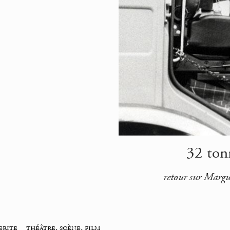
32 ton
retour sur Margue
erite
_
théâtre, scène, film