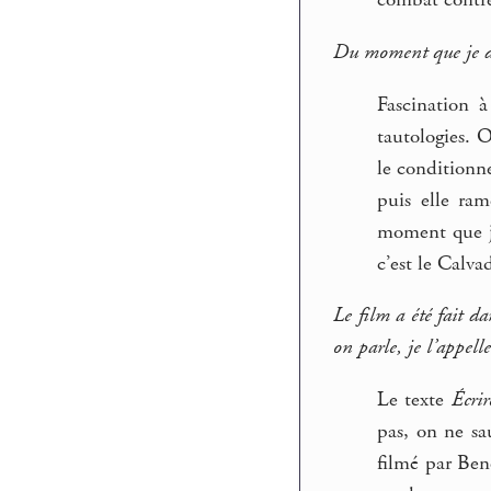
combat contre 
Du moment que je dis
Fascination à
tautologies. 
le conditionne
puis elle ra
moment que je
c’est le Calva
Le film a été fait da
on parle, je l’appel
Le texte
Écrir
pas, on ne sau
filmé par Ben