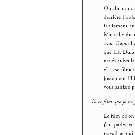
On dit toujo
derrière l’ob
facilement auj
Mais elle dit 
avec Depardieu
que fait Dura
neufs et bril
c’est se filme
justement l’h
vous saisisse 
Et ce film que je ne f
Le film qu’on 
j’en parle, c
travail et qu