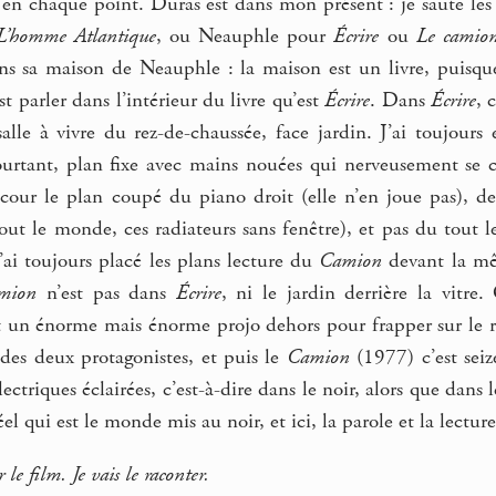
 en chaque point. Duras est dans mon présent : je saute les
L’homme Atlantique
, ou Neauphle pour
Écrire
ou
Le camio
ans sa maison de Neauphle : la maison est un livre, puisq
t parler dans l’intérieur du livre qu’est
Écrire
. Dans
Écrire
, 
salle à vivre du rez-de-chaussée, face jardin. J’ai toujour
pourtant, plan fixe avec mains nouées qui nerveusement se cr
à cour le plan coupé du piano droit (elle n’en joue pas), der
tout le monde, ces radiateurs sans fenêtre), et pas du tout l
’ai toujours placé les plans lecture du
Camion
devant la mê
mion
n’est pas dans
Écrire
, ni le jardin derrière la vitr
un énorme mais énorme projo dehors pour frapper sur le ri
 des deux protagonistes, et puis le
Camion
(1977) c’est sei
lectriques éclairées, c’est-à-dire dans le noir, alors que dan
 réel qui est le monde mis au noir, et ici, la parole et la lectu
 le film. Je vais le raconter.