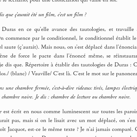
le scénario, pour une énonciation qui vaille en soi.
 que ç’aurait été un film, c’est un film ?
 Duras en ce qu’elle avance des tautologies, et travaille
On commence par le conditionnel, le conditionnel établit le p
l saute (ç’aurait). Mais nous, on s’est déplacé dans l’énonciat
mène de force le pacte dans l’énoncé même, se réinstaura
 dis que. Répertoire à établir des tautologies de Duras : C
dos./ (blanc) / Vauville/ C’est là. C’est le mot sur le panonceau
ns une chambre fermée, c’est-à-dire rideaux tirés, lampes électrique
le chambre noire. Je dis : chambre de lecture ou chambre noire.
e
est écrit en nous comme luminescent sur toutes les parois 
rait pas, mais si on le lisait avec un mot déplacé, on s’en a
oît Jacquot, est-ce le même texte ? Je n’ai jamais comparé. 