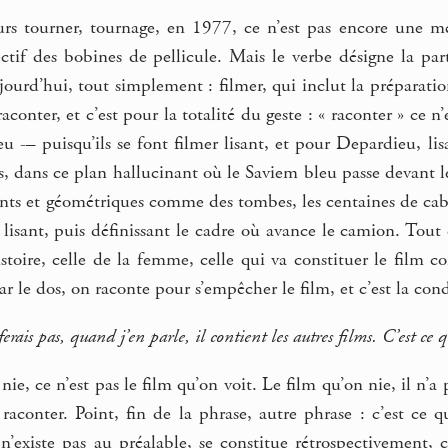
urs tourner, tournage, en 1977, ce n’est pas encore une 
jectif des bobines de pellicule. Mais le verbe désigne la p
ourd’hui, tout simplement : filmer, qui inclut la préparation
raconter, et c’est pour la totalité du geste : « raconter » ce n
 -– puisqu’ils se font filmer lisant, et pour Depardieu, lisa
s, dans ce plan hallucinant où le Saviem bleu passe devant l
lants et géométriques comme des tombes, les centaines de cab
r lisant, puis définissant le cadre où avance le camion. Tout 
istoire, celle de la femme, celle qui va constituer le film
par le dos, on raconte pour s’empêcher le film, et c’est la cond
erais pas, quand j’en parle, il contient les autres films. C’est ce q
nie, ce n’est pas le film qu’on voit. Le film qu’on nie, il n’a 
e raconter. Point, fin de la phrase, autre phrase : c’est ce
i n’existe pas au préalable, se constitue rétrospectivement