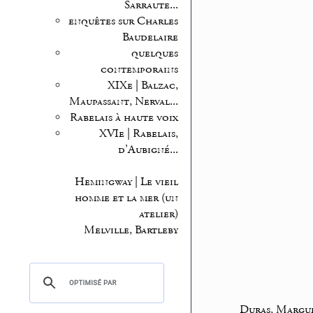
Sarraute...
enquêtes sur Charles
Baudelaire
quelques
contemporains
XIXe | Balzac,
Maupassant, Nerval...
Rabelais à haute voix
XVIe | Rabelais,
d’Aubigné...
Hemingway | Le vieil
homme et la mer (un
atelier)
Melville, Bartleby
Duras, Margu