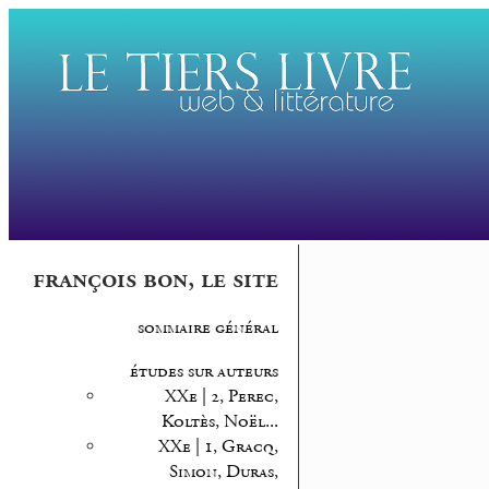
françois bon, le site
sommaire général
études sur auteurs
XXe | 2, Perec,
Koltès, Noël...
XXe | 1, Gracq,
Simon, Duras,