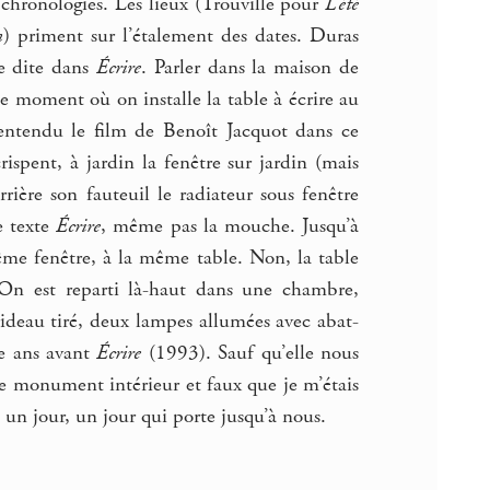
 chronologies. Les lieux (Trouville pour
L’été
n
) priment sur l’étalement des dates. Duras
ue dite dans
Écrire
. Parler dans la maison de
ce moment où on installe la table à écrire au
s entendu le film de Benoît Jacquot dans ce
ispent, à jardin la fenêtre sur jardin (mais
rière son fauteuil le radiateur sous fenêtre
e texte
Écrire
, même pas la mouche. Jusqu’à
me fenêtre, à la même table. Non, la table
e. On est reparti là-haut dans une chambre,
deau tiré, deux lampes allumées avec abat-
ze ans avant
Écrire
(1993). Sauf qu’elle nous
s le monument intérieur et faux que je m’étais
re un jour, un jour qui porte jusqu’à nous.