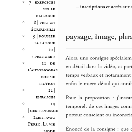
7 | exercices
–
inscriptions et accès aux
sur le
dialogue
8 | vers un
écrire-film
paysage, image, phr
9 | pousser
la langue
10 |
« prendre »
Alors, une consigne spécialeme
11 | de
en détail dans la vidéo, et par
l’autobiographie
temps verbaux et notamment les
comme
enfin le micro-détail qui annih
fiction
12 |
enfances
Pour la proposition : j’insis
13
temporel, de ces images comm
| gestes&usages
porteur conscient ou inconscie
14bis, avec
Perec, La vie
Énoncé de la consigne : que 
mode