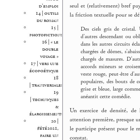
seul et (relativement) bref pa
d’emploi
14 | outils
la friction textuelle pour se 
du roman
15 |
Des ciels gris de cristal
photofictions
d’autres descendant ou obli
16 | « le
dans les autres circuits écl
double
chargées de dômes, s’abais
voyage »
chargés de masures. D’autr
17 | vers une
accords mineurs se croise
écopoétique
veste rouge, peut-être d’a
18
populaires, des bouts de c
| transversales
grise et bleue, large comm
19
anéantit cette comédie.
| techniques
&
Un exercice de densité, de 
élargissements
attention première, presque un
20 |
#été2021,
le participe présent pour le 
faire un
constat.