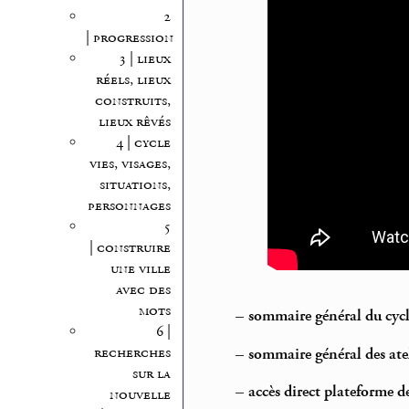
2
| progression
3 | lieux
réels, lieux
construits,
lieux rêvés
4 | cycle
vies, visages,
situations,
personnages
5
| construire
une ville
avec des
mots
–
sommaire général du cycl
6 |
recherches
–
sommaire général des atel
sur la
–
accès direct plateforme d
nouvelle