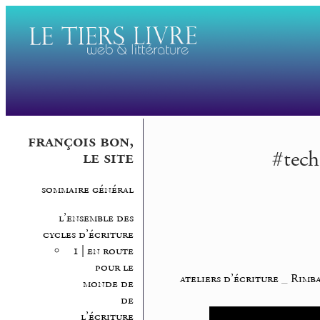
françois bon,
#tech
le site
sommaire général
l’ensemble des
cycles d’écriture
1 | en route
pour le
ateliers d’écriture
_
Rimba
monde de
de
l’écriture