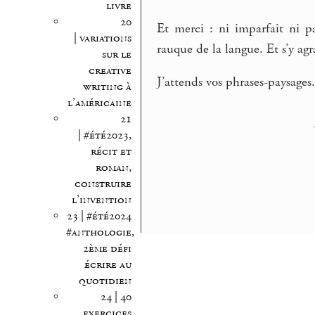
livre
20
Et merci : ni imparfait ni p
| variations
rauque de la langue. Et s’y agr
sur le
creative
J’attends vos phrases-paysages
writing à
l’américaine
21
| #été2023,
récit et
roman,
construire
l’invention
23 | #été2024
#anthologie,
2ème défi
écrire au
quotidien
24 | 40
exercices