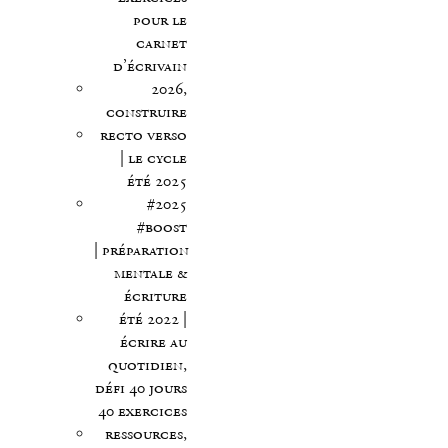
pour le
carnet
d’écrivain
2026,
construire
recto verso
| le cycle
été 2025
#2025
#boost
| préparation
mentale &
écriture
été 2022 |
écrire au
quotidien,
défi 40 jours
40 exercices
ressources,