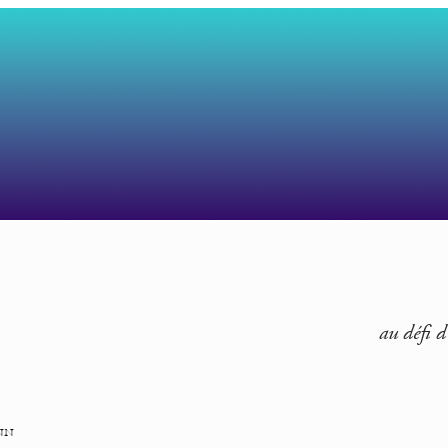
au défi d
nn