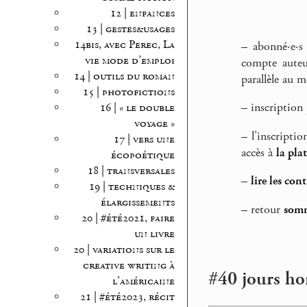
12 | enfances
13 | gestes&usages
14bis, avec Perec, La
–
abonné·e·s
vie mode d’emploi
compte auteu
14 | outils du roman
parallèle au m
15 | photofictions
–
inscription
16 | « le double
voyage »
–
l’inscriptio
17 | vers une
accès à
la pla
écopoétique
18 | transversales
–
lire les con
19 | techniques &
élargissements
–
retour
somm
20 | #été2021, faire
un livre
20 | variations sur le
creative writing à
#40 jours hor
l’américaine
21 | #été2023, récit