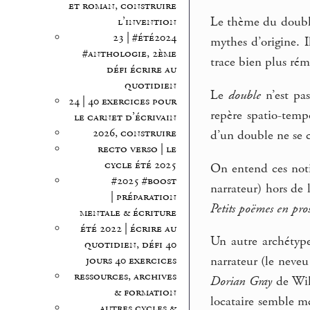
et roman, construire
Le thème du double 
l’invention
23 | #été2024
mythes d’origine. I
#anthologie, 2ème
trace bien plus réma
défi écrire au
quotidien
Le
double
n’est pa
24 | 40 exercices pour
repère spatio-temp
le carnet d’écrivain
2026, construire
d’un double ne se c
recto verso | le
cycle été 2025
On entend ces noti
#2025 #boost
narrateur) hors de
| préparation
Petits poëmes en pro
mentale & écriture
été 2022 | écrire au
Un autre archétyp
quotidien, défi 40
jours 40 exercices
narrateur (le neveu
ressources, archives
Dorian Gray
de Wild
& formation
locataire semble mé
autres cycles &