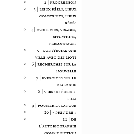
2 | progression
3 | lieux réels, lieux
construits, lieux
rêvés
4 | cycle vies, visages,
situations,
personnages
5 | construire une
ville avec des mots
6 | recherches sur la
nouvelle
7 | exercices sur le
dialogue
8 | vers un écrire-
film
9 | pousser la langue
10 | « prendre »
11 | de
l’autobiographie
comme fiction