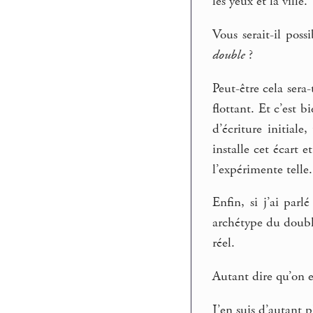
les yeux et la ville.
Vous serait-il poss
double
?
Peut-être cela sera-
flottant. Et c’est
d’écriture initiale
installe cet écart 
l’expérimente telle.
Enfin, si j’ai par
archétype du double
réel.
Autant dire qu’on es
J’en suis d’autant p