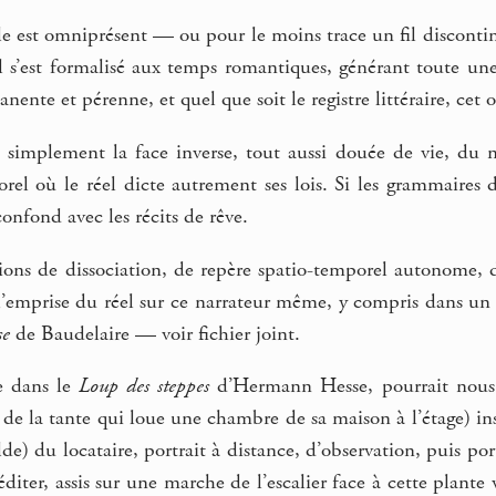
est omniprésent — ou pour le moins trace un fil discontinu,
l s’est formalisé aux temps romantiques, générant toute une
nente et pérenne, et quel que soit le registre littéraire, cet 
s simplement la face inverse, tout aussi douée de vie, d
orel où le réel dicte autrement ses lois. Si les grammaires
onfond avec les récits de rêve.
ons de dissociation, de repère spatio-temporel autonome,
 l’emprise du réel sur ce narrateur même, y compris dans 
se
de Baudelaire — voir fichier joint.
e dans le
Loup des steppes
d’Hermann Hesse, pourrait nous do
 de la tante qui loue une chambre de sa maison à l’étage) insta
e) du locataire, portrait à distance, d’observation, puis por
diter, assis sur une marche de l’escalier face à cette plante v