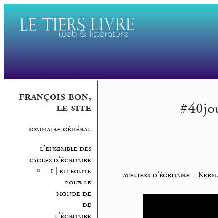
françois bon,
#40jo
le site
sommaire général
l’ensemble des
cycles d’écriture
1 | en route
ateliers d’écriture
_
Kerma
pour le
monde de
de
l’écriture