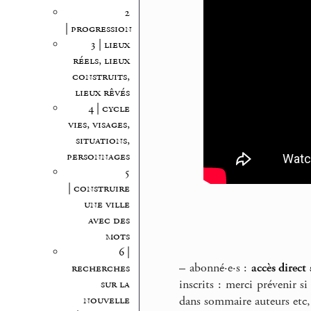
2
| progression
3 | lieux
réels, lieux
construits,
lieux rêvés
4 | cycle
vies, visages,
situations,
personnages
5
| construire
une ville
avec des
mots
6 |
–
abonné·e·s :
accès direc
recherches
sur la
inscrits : merci prévenir 
nouvelle
dans sommaire auteurs etc, 