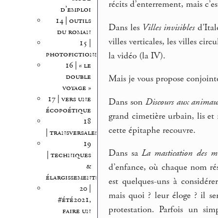
récits d’enterrement, mais c’es
d’emploi
14 | outils
Dans les
Villes invisibles
d’Ital
du roman
villes verticales, les villes circu
15 |
photofictions
la vidéo (la IV).
16 | « le
double
Mais je vous propose conjoint
voyage »
17 | vers une
Dans son
Discours aux animau
écopoétique
grand cimetière urbain, lis et
18
cette épitaphe recouvre.
| transversales
19
Dans sa
La mastication des m
| techniques
&
d’enfance, où chaque nom rés
élargissements
est quelques-uns à considér
20 |
mais quoi ? leur éloge ? il se
#été2021,
protestation. Parfois un si
faire un