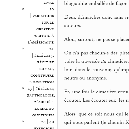
livre
biographie emballée de façon 
20
| variations
Deux démarches donc sans vrai
sur le
auteurs.
creative
writing à
Alors, surtout, ne pas se plac
l’américaine
21
On n’a pas chacun·e des piste
| #été2023,
voire la traversée
du
cimetière.
récit et
roman,
loin dans le souvenir, qu’imp
construire
neutre ou anonyme.
l’invention
23 | #été2024
Et, une fois le cimetière
reco
#anthologie,
écouter. Les écouter eux, les m
2ème défi
écrire au
Alors, que ce soit nous qui l
quotidien
24 | 40
qui nous parlent (le chemin 
exercices