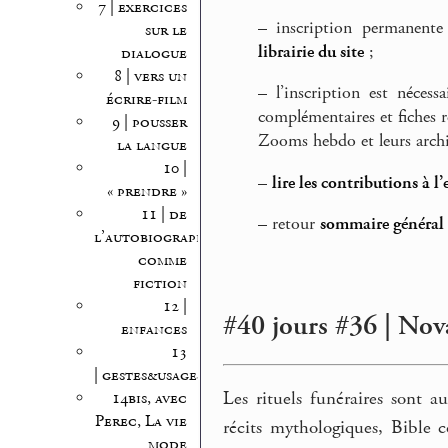
7 | exercices
–
inscription permanente
sur le
librairie du site
;
dialogue
8 | vers un
–
l’inscription est nécess
écrire-film
complémentaires et fiches r
9 | pousser
Zooms hebdo et leurs archi
la langue
10 |
–
lire les contributions à l’
« prendre »
11 | de
–
retour
sommaire général d
l’autobiographie
comme
fiction
12 |
#40 jours #36 | No
enfances
13
| gestes&usages
Les rituels funéraires sont au
14bis, avec
Perec, La vie
récits mythologiques, Bible c
mode