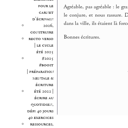
pour le
Agréable, pas agréable : le g
carnet
le conjure, et nous rassure. 
d’écrivain
dans la ville, ils étaient là fo
2026,
construire
Bonnes écritures.
recto verso
| le cycle
été 2025
#2025
#boost
| préparation
mentale &
écriture
été 2022 |
écrire au
quotidien,
défi 40 jours
40 exercices
ressources,