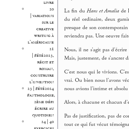
livre
20
La fin du
Hans et Amalia
de K
| variations
du réel ordinaire, deux gami
sur le
presque de son contemporain C
creative
writing à
reviendra pas. Une oeuvre faite
l’américaine
21
Nous, il ne s’agit pas d’écri
| #été2023,
Mais, justement, de s’ancrer d
récit et
roman,
C’est nous qui le vivions. C’
construire
vrai. Ou bien nous l’avons v
l’invention
nous avions l’intime et absolu
23 | #été2024
#anthologie,
2ème défi
Alors, à chacune et chacun d’
écrire au
quotidien
Pas de justification, pas de co
24 | 40
tout ce qui fut vécut témoign
exercices