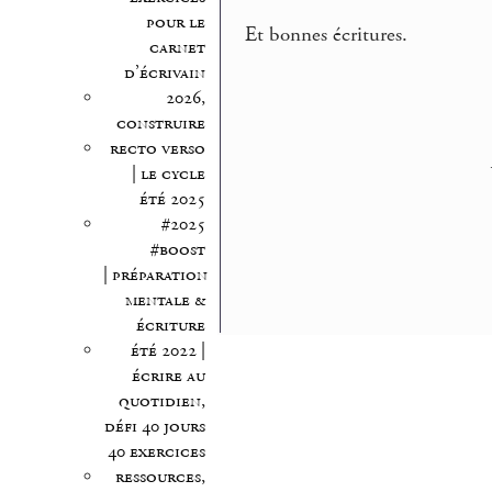
pour le
Et bonnes écritures.
carnet
d’écrivain
2026,
construire
recto verso
| le cycle
été 2025
#2025
#boost
| préparation
mentale &
écriture
été 2022 |
écrire au
quotidien,
défi 40 jours
40 exercices
ressources,