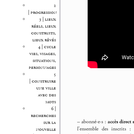
2
| progression
3 | lieux
réels, lieux
construits,
lieux rêvés
4 | cycle
vies, visages,
situations,
personnages
5
| construire
une ville
avec des
mots
6 |
recherches
–
abonné·e·s :
accès direct
sur la
l’ensemble des inscrits 
nouvelle