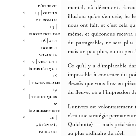
d’emploi
mental, où décantent, s’accu
14 | outils
illusions qu’on s’en crée, les 
du roman
nous ont fait, et c’est cela qu
15 |
même, et quiconque recevra c
photofictions
16 | « le
du partageable, ne sera plus 
double
mais un peu plus, ou un peu à
voyage »
17 | vers une
Ce qu’il y a d’implacable dan
écopoétique
impossible à contester du po
18
| transversales
Amalia
que vous lirez en pièce 
19
du fleuve, on a l’impression de
| techniques
&
L’univers est volontairement
élargissements
c’est une stratégie permanente
20 |
Quichotte) — mais précisément
#été2021,
faire un
au plus ordinaire du réel.