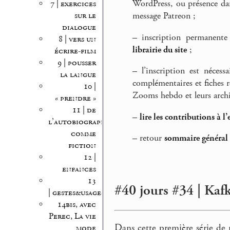
WordPress, ou présence dans
7 | exercices
sur le
message Patreon ;
dialogue
–
inscription permanente
8 | vers un
librairie du site
;
écrire-film
9 | pousser
–
l’inscription est nécess
la langue
complémentaires et fiches r
10 |
Zooms hebdo et leurs archi
« prendre »
11 | de
–
lire les contributions à l’
l’autobiographie
comme
–
retour
sommaire général d
fiction
12 |
enfances
13
#40 jours #34 | Kafka
| gestes&usages
14bis, avec
Perec, La vie
Dans cette première série de
mode