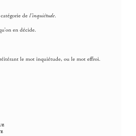
 catégorie de
l’inquiétude
.
 qu’on en décide.
éitérant le mot inquiétude, ou le mot effroi.
ue
te