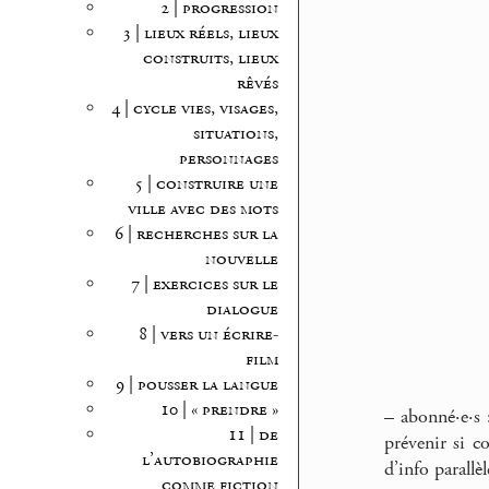
2 | progression
3 | lieux réels, lieux
construits, lieux
rêvés
4 | cycle vies, visages,
situations,
personnages
5 | construire une
ville avec des mots
6 | recherches sur la
nouvelle
7 | exercices sur le
dialogue
8 | vers un écrire-
film
9 | pousser la langue
10 | « prendre »
–
abonné·e·s
11 | de
prévenir si c
l’autobiographie
d’info parallè
comme fiction