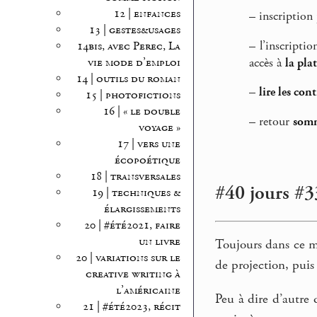
12 | enfances
–
inscription
13 | gestes&usages
–
l’inscriptio
14bis, avec Perec, La
accès à
la pla
vie mode d’emploi
14 | outils du roman
–
lire les con
15 | photofictions
16 | « le double
–
retour
somm
voyage »
17 | vers une
écopoétique
18 | transversales
#40 jours #33
19 | techniques &
élargissements
20 | #été2021, faire
un livre
Toujours dans ce mê
20 | variations sur le
de projection, puis
creative writing à
l’américaine
Peu à dire d’autre 
21 | #été2023, récit