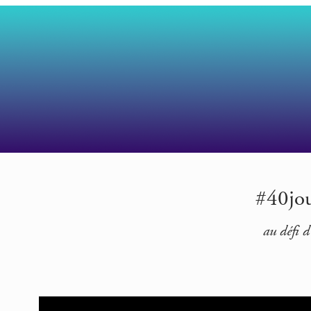
#40jour
au défi d