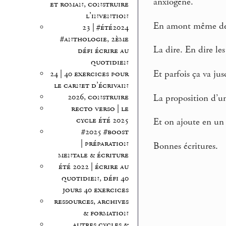
anxiogène.
et roman, construire
l’invention
En amont même de ré
23 | #été2024
#anthologie, 2ème
La dire. En dire le
défi écrire au
quotidien
Et parfois ça va jusq
24 | 40 exercices pour
le carnet d’écrivain
2026, construire
La proposition d’un
recto verso | le
cycle été 2025
Et on ajoute en un
#2025 #boost
| préparation
Bonnes écritures.
mentale & écriture
été 2022 | écrire au
quotidien, défi 40
jours 40 exercices
ressources, archives
& formation
autres cycles &