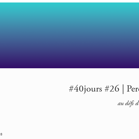
#40jours #26 | Pere
au défi d
s