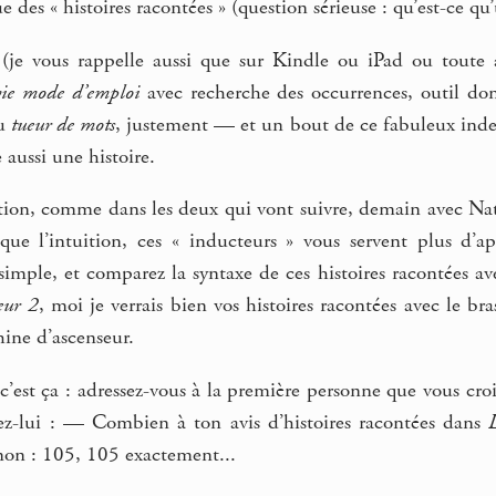
 des « histoires racontées » (question sérieuse : qu’est-ce qu
(je vous rappelle aussi que sur Kindle ou iPad ou toute a
vie mode d’emploi
avec recherche des occurrences, outil don
du
tueur de mots
, justement — et un bout de ce fabuleux index
e aussi une histoire.
tion, comme dans les deux qui vont suivre, demain avec Na
s que l’intuition, ces « inducteurs » vous servent plus d’a
imple, et comparez la syntaxe de ces histoires racontées av
eur 2
, moi je verrais bien vos histoires racontées avec le br
hine d’ascenseur.
’est ça : adressez-vous à la première personne que vous croi
ez-lui : — Combien à ton avis d’histoires racontées dans
 non : 105, 105 exactement...