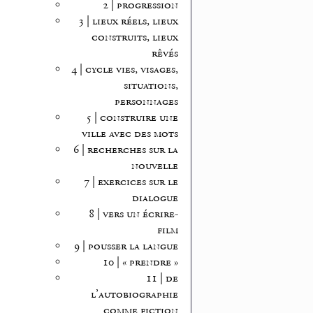
2 | progression
3 | lieux réels, lieux
construits, lieux
rêvés
4 | cycle vies, visages,
situations,
personnages
5 | construire une
ville avec des mots
6 | recherches sur la
nouvelle
7 | exercices sur le
dialogue
8 | vers un écrire-
film
9 | pousser la langue
10 | « prendre »
11 | de
l’autobiographie
comme fiction