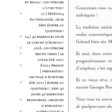
et roman, construire
Connaissez-vous ta
l’invention
23 | #été2024
imbriquée ?
#anthologie, 2ème
défi écrire au
La tradition améri
quotidien
ondes concentriqu
24 | 40 exercices pour
Galand bien sûr. Ma
le carnet d’écrivain
2026, construire
Et moi, dans cette 
recto verso | le
cycle été 2025
progressivement ve
#2025 #boost
d’ampleur, c’est org
| préparation
mentale & écriture
Et ce vieux rêve, 
été 2022 | écrire au
encore Georges Per
quotidien, défi 40
jours 40 exercices
Vous vous en souven
ressources, archives
& formation
de quelques-unes des 
autres cycles &