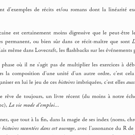
nt d’exemples de récits et/ou romans dont la linéarité excl
caine est certainement moins digressive que le peut-être 
es permanent, ou bien sûr dans ce récit-maître que sont
L
is même dans Lovecraft, les flashbacks sur les événements p
phase où il ne s’agit pas de multiplier les exercices à déb
rs la composition d’une unité d’un autre ordre, c’est ce
aniser en lui le jeu de ces
histoires
imbriquées, c’est elles
auss
ce rêve de toujours, un livre récent (du moins à notre éche
ec),
La vie mode d’emploi
...
ez, que tout à la fin, dans la magie de ses index (noms, chro
histoires racontées dans cet ouvrage
, avec l’assonance du R de 