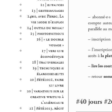
12 | enfances
13 | gestes&usages
14bis, avec Perec, La
–
abonné·e·s
vie mode d’emploi
compte auteu
14 | outils du roman
parallèle au m
15 | photofictions
–
inscription
16 | « le double
voyage »
–
l’inscriptio
17 | vers une
accès à
la pla
écopoétique
18 | transversales
–
lire les con
19 | techniques &
élargissements
–
retour
somm
20 | #été2021, faire
un livre
20 | variations sur le
creative writing à
#40 jours #26
l’américaine
21 | #été2023, récit