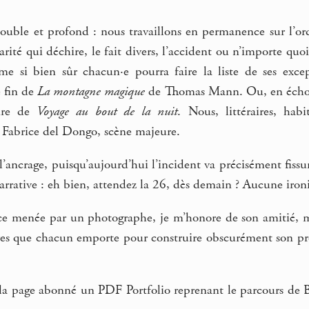
ouble et profond : nous travaillons en permanence sur l’
larité qui déchire, le fait divers, l’accident ou n’importe q
même si bien sûr chacun·e pourra faire la liste de ses exce
e fin de
La montagne magique
de Thomas Mann. Ou, en écho 
ture de
Voyage au bout de la nuit
. Nous, littéraires, ha
 Fabrice del Dongo, scène majeure.
’ancrage, puisqu’aujourd’hui l’incident va précisément fiss
arrative : eh bien, attendez la 26, dès demain ? Aucune iron
ce menée par un photographe, je m’honore de son amitié, m
ères que chacun emporte pour construire obscurément son pro
 la page abonné un PDF Portfolio reprenant le parcours de