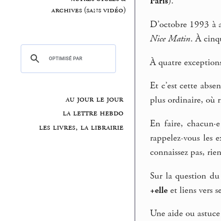
Paris
).
archives (sans vidéo)
D’octobre 1993 à av
Nice Matin
. À cinq
À quatre exceptions 
Et c’est cette abse
au jour le jour
plus ordinaire, où 
la lettre hebdo
En faire, chacun·e
les livres, la librairie
rappelez-vous les 
connaissez pas, rie
Sur la question du 
+elle
et liens vers 
Une aide ou astuce 