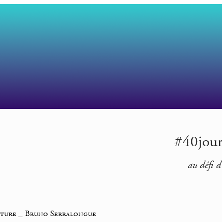
#40jour
au défi d
iture
_
Bruno Serralongue