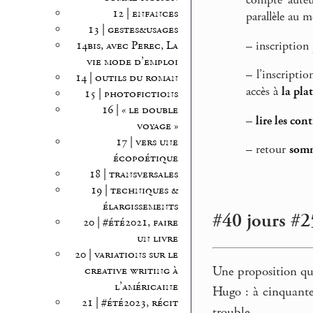
compte auteu
12 | enfances
parallèle au m
13 | gestes&usages
–
inscription
14bis, avec Perec, La
vie mode d’emploi
–
l’inscriptio
14 | outils du roman
accès à
la pla
15 | photofictions
16 | « le double
–
lire les con
voyage »
17 | vers une
–
retour
somm
écopoétique
18 | transversales
19 | techniques &
élargissements
#40 jours #25
20 | #été2021, faire
un livre
20 | variations sur le
Une proposition qui
creative writing à
l’américaine
Hugo : à cinquante
21 | #été2023, récit
trouble.