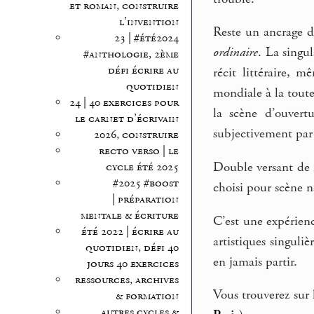
et roman, construire
l’invention
Reste un ancrage d
23 | #été2024
ordinaire
. La singu
#anthologie, 2ème
défi écrire au
récit littéraire, 
quotidien
mondiale à la tout
24 | 40 exercices pour
la scène d’ouver
le carnet d’écrivain
subjectivement par
2026, construire
recto verso | le
Double versant de l
cycle été 2025
#2025 #boost
choisi pour scène n
| préparation
mentale & écriture
C’est une expérien
été 2022 | écrire au
artistiques singuli
quotidien, défi 40
en jamais partir.
jours 40 exercices
ressources, archives
Vous trouverez sur
& formation
autres cycles &