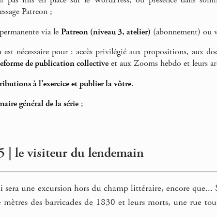
r pas mis en place sur le WordPress, ou présence dans sommai
essage Patreon ;
 permanente via le
Patreon (niveau 3, atelier)
(abonnement) ou 
n est nécessaire pour : accès privilégié aux propositions, aux d
teforme de publication collective
et aux Zooms hebdo et leurs ar
tributions à l’exercice et publier la vôtre
.
aire général de la série
;
 | le visiteur du lendemain
 sera une excursion hors du champ littéraire, encore que...
 mètres des barricades de 1830 et leurs morts, une rue to