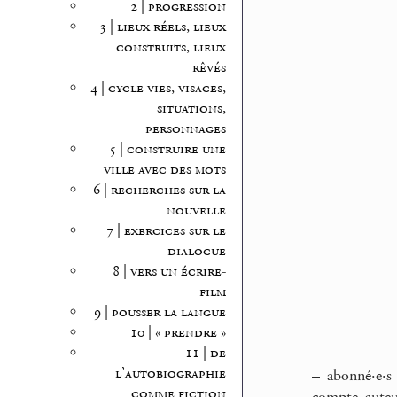
2 | progression
3 | lieux réels, lieux
construits, lieux
rêvés
4 | cycle vies, visages,
situations,
personnages
5 | construire une
ville avec des mots
6 | recherches sur la
nouvelle
7 | exercices sur le
dialogue
8 | vers un écrire-
film
9 | pousser la langue
10 | « prendre »
11 | de
l’autobiographie
–
abonné·e·s
comme fiction