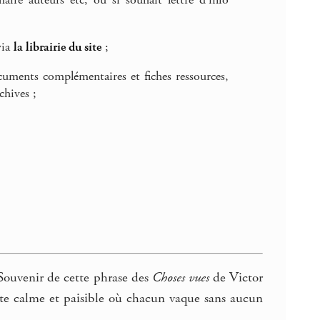
re auteurs etc, ou si souhait lettre d’info
via
la librairie du site
;
ocuments complémentaires et fiches ressources,
chives ;
 Souvenir de cette phrase des
Choses vues
de Victor
ute calme et paisible où chacun vaque sans aucun