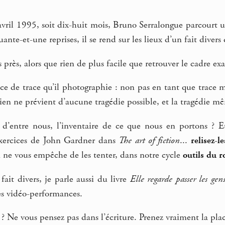
ril 1995, soit dix-huit mois, Bruno Serralongue parcourt un q
uante-et-une reprises, il se rend sur les lieux d’un fait diver
près, alors que rien de plus facile que retrouver le cadre exa
nce de trace qu’il photographie : non pas en tant que trace m
rien ne prévient d’aucune tragédie possible, et la tragédie mê
 d’entre nous, l’inventaire de ce que nous en portons ? Et 
exercices de John Gardner dans
The art of fiction
...
relisez-
n ne vous empêche de les tenter, dans notre cycle
outils du 
fait divers, je parle aussi du livre
Elle regarde passer les gen
ses vidéo-performances.
? Ne vous pensez pas dans l’écriture. Prenez vraiment la pl