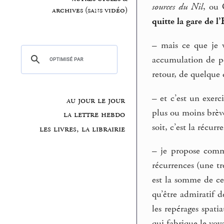
sources du Nil
, ou
archives (sans vidéo)
quitte la gare de l’
–
mais ce que je ve
accumulation de pe
retour, de quelque d
–
et c’est un exerc
au jour le jour
plus ou moins brèv
la lettre hebdo
soit, c’est la récur
les livres, la librairie
–
je propose comm
récurrences (une tr
est la somme de ce
qu’être admiratif 
les repérages spati
qui fabrique le voya