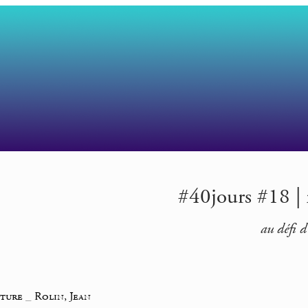
#40jours #18 | r
au défi d
iture
_
Rolin, Jean