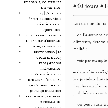
et roman, construire
#40 jours #18
l’invention
23 | #été2024
#anthologie, 2ème
La question du traj
défi écrire au
quotidien
–
on l’a souvent exp
24 | 40 exercices pour
le carnet d’écrivain
différents, détermi
2026, construire
réalité ;
recto verso | le
cycle été 2025
–
voir par exemple 
#2025 #boost
| préparation
–
dans
Espèces d’es
mentale & écriture
les premiers insta
été 2022 | écrire au
quotidien, défi 40
Londres en l’occur
jours 40 exercices
périphérie au centr
ressources, archives
& formation
–
on peut aussi trav
autres cycles &