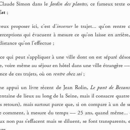
 Claude Simon dans le
Jardin des plantes
, ce fameux texte 
Est
;
ux proposer ici, c’est d’
inverser
le trajet... qu’on rentre 
rceptions qui évacuent à mesure ce qu’on laisse en arrière,
istance qu’on l’effectue ;
ice qui peut s’appliquer à une ville dont on est séparé dé
e, voire même au séjour en hôtel dans une ville étrangère —
rence de ces trajets, où on
rentre chez soi
;
e appui un livre récent de Jean Rolin,
Le pont de Bezons
entaine de lieux au long de la Seine, mais il consacre quatre
s retours), mais surtout parce que, si on compare à un de se
de comment, à mesure du temps –– 25 ans, quand même... — l
aux non pas s’effacent mais se diluent, se font transparents, e
ge...