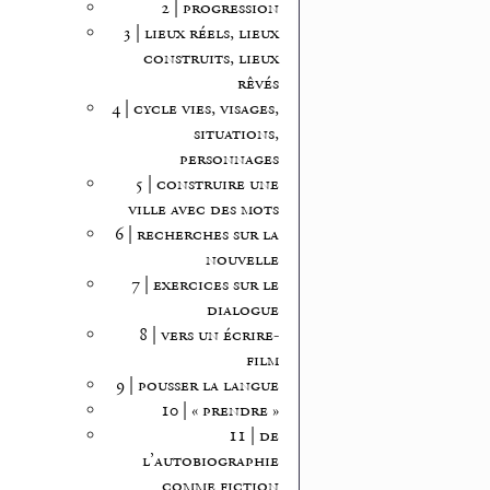
2 | progression
3 | lieux réels, lieux
construits, lieux
rêvés
4 | cycle vies, visages,
situations,
personnages
5 | construire une
ville avec des mots
6 | recherches sur la
nouvelle
7 | exercices sur le
dialogue
8 | vers un écrire-
film
9 | pousser la langue
10 | « prendre »
11 | de
l’autobiographie
comme fiction