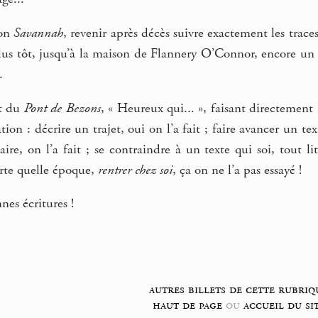
son
Savannah
, revenir après décès suivre exactement les traces,
lus tôt, jusqu’à la maison de Flannery O’Connor, encore un r
.
ot du
Pont de Bezons
, « Heureux qui... », faisant directement
tion : décrire un trajet, oui on l’a fait ; faire avancer un te
ire, on l’a fait ; se contraindre à un texte qui soi, tout 
orte quelle époque,
rentrer chez soi
, ça on ne l’a pas essayé !
nes écritures !
autres billets de cette rubriq
haut de page
ou
accueil du si