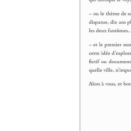
–
ou le thème de 
disparue, dix ans p
les deux fantômes..
–
et le premier m
cette idée d’explora
fictif ou documenta
quelle ville, n’imp
Alors à vous, et bon