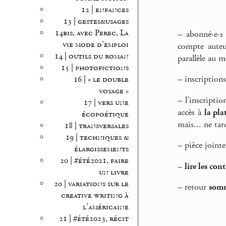
12 | enfances
13 | gestes&usages
14bis, avec Perec, La
–
abonné·e·s
vie mode d’emploi
compte auteu
14 | outils du roman
parallèle au m
15 | photofictions
–
inscriptions
16 | « le double
voyage »
–
l’inscriptio
17 | vers une
accès à
la pla
écopoétique
mais... ne tar
18 | transversales
19 | techniques &
–
pièce jointe
élargissements
20 | #été2021, faire
–
lire les con
un livre
20 | variations sur le
–
retour
somm
creative writing à
l’américaine
21 | #été2023, récit