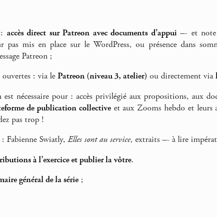
 :
accès direct sur Patreon avec documents d’appui
–- et note 
r pas mis en place sur le WordPress, ou présence dans sommai
essage Patreon ;
 ouvertes : via le
Patreon (niveau 3, atelier)
ou directement via
n est nécessaire pour : accès privilégié aux propositions, aux d
teforme de publication collective
et aux Zooms hebdo et leurs a
dez pas trop !
 : Fabienne Swiatly,
Elles sont au service
, extraits –- à lire impér
tributions à l’exercice et publier la vôtre
.
aire général de la série
;