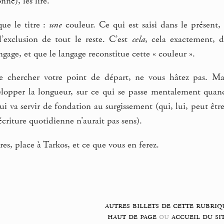
nné), les lire.
ue le titre :
une
couleur. Ce qui est saisi dans le présent,
l’exclusion de tout le reste. C’est
cela
, cela exactement, 
ngage, et que le langage reconstitue cette « couleur ».
 chercher votre point de départ, ne vous hâtez pas. Maint
velopper la longueur, sur ce qui se passe mentalement quand
qui va servir de fondation au surgissement (qui, lui, peut ê
écriture quotidienne n’aurait pas sens).
res, place à Tarkos, et ce que vous en ferez.
autres billets de cette rubriq
haut de page
ou
accueil du si