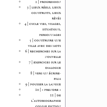
2 | progression
3 | lieux réels, lieux
construits, lieux
rêvés
4 | cycle vies, visages,
situations,
personnages
5 | construire une
ville avec des mots
6 | recherches sur la
nouvelle
7 | exercices sur le
dialogue
8 | vers un écrire-
film
9 | pousser la langue
10 | « prendre »
11 | de
l’autobiographie
comme fiction