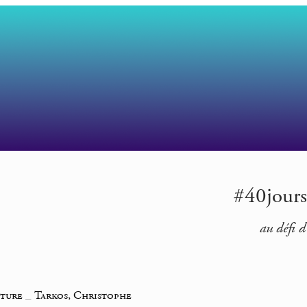
#40jours
au défi d
iture
_
Tarkos, Christophe