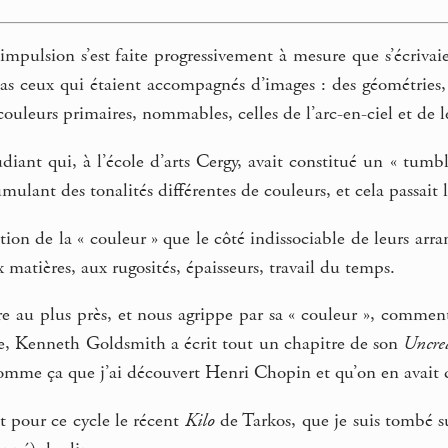
impulsion s’est faite progressivement à mesure que s’écrivaien
cas ceux qui étaient accompagnés d’images : des géométries, 
ouleurs primaires, nommables, celles de l’arc-en-ciel et de le
diant qui, à l’école d’arts Cergy, avait constitué un « tumb
ulant des tonalités différentes de couleurs, et cela passait l
tion de la « couleur » que le côté indissociable de leurs a
 matières, aux rugosités, épaisseurs, travail du temps.
 au plus près, et nous agrippe par sa « couleur », comment 
que, Kenneth Goldsmith a écrit tout un chapitre de son
Uncrea
comme ça que j’ai découvert Henri Chopin et qu’on en avait 
nt pour ce cycle le récent
Kilo
de Tarkos, que je suis tombé su