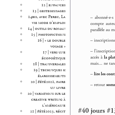
12 | enfances
13 | gestes&usages
14bis, avec Perec, La
–
abonné·e·s
vie mode d’emploi
compte auteu
14 | outils du roman
parallèle au m
15 | photofictions
–
inscriptions
16 | « le double
voyage »
–
l’inscriptio
17 | vers une
accès à
la pla
écopoétique
mais... ne tar
18 | transversales
19 | techniques &
–
lire les con
élargissements
20 | #été2021, faire
–
retour
somm
un livre
20 | variations sur le
creative writing à
l’américaine
#40 jours #1
21 | #été2023, récit