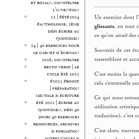
et roman, construire
l’invention
23 | #été2024
Un exercice dont l’
#anthologie, 2ème
glissants
, en tout 
défi écrire au
ce qu’on
savait
des c
quotidien
24 | 40 exercices pour
Souvenir de cet étu
le carnet d’écrivain
rassemblant et accum
2026, construire
recto verso | le
C’est moins la ques
cycle été 2025
#2025 #boost
cela s’entremêle aux
| préparation
mentale & écriture
Ce qui nous entoure
été 2022 | écrire au
utilisation artisti
quotidien, défi 40
traduction), c’est 
jours 40 exercices
ressources, archives
C’est alors, rouvra
& formation
autres cycles &