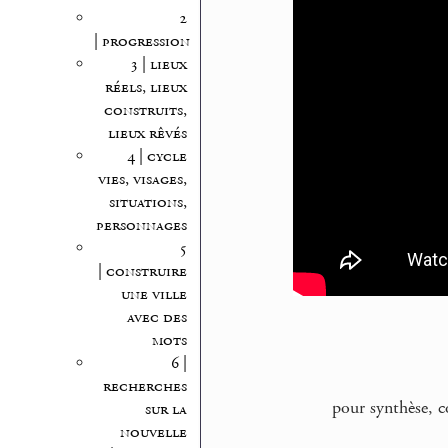
2
| progression
3 | lieux
réels, lieux
construits,
lieux rêvés
4 | cycle
vies, visages,
situations,
personnages
5
| construire
une ville
avec des
mots
6 |
recherches
pour synthèse, c
sur la
nouvelle