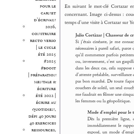
pour le
En suivant le mot-clé Cortazar en
carnet
concernant. Image ci-dessus : cou
d’écrivain
temps d’une visite à Cortazar sur Yo
2026,
construire
Julio Cortàzar | Chasseur de c
recto verso
Si j’étais cinéaste, je me consa
| le cycle
nécessaires à pareil safari, parc
été 2025
qu’il commence parfois petitem
#2025
ou, inversement, c’est un gaspil
dans les deux cas, cela suppose 
#boost
d’attente préalable, surveillance
| préparation
pas bon marché. De toute façon, j
mentale &
couchers de soleil, un seul couche
écriture
me faudrait en filmer une cinquan
été 2022 |
les femmes ou la géopolitique.
écrire au
quotidien,
Mode d’emploi pour le t
défi 40 jours
Dès la première ligne, 
40 exercices
immédiatement le rapport
ressources,
exposé, un mode d’emplo