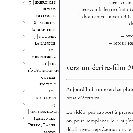
créer votre
7 | exercices
sur le
recevoir la lettre d’inf
dialogue
l’abonnement niveau 3 (at
8 | vers un
d
écrire-film
–
ret
9 | pousser
–
retour
so
la langue
10 |
« prendre »
11 | de
vers un écrire-film #
l’autobiographie
comme
fiction
Aujourd’hui, un exercice plutô
12 |
prise d’écriture.
enfances
13
| gestes&usages
La vidéo, par rapport à présen
14bis, avec
on peut remplacer le « si j’é
Perec, La vie
dépli avec représentation, 
mode