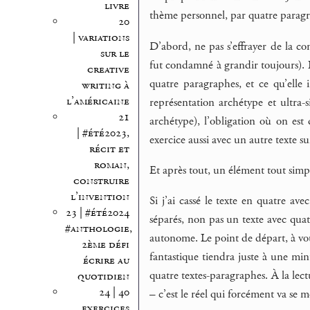
livre
thème personnel, par quatre paragra
20
| variations
D’abord, ne pas s’effrayer de la co
sur le
fut condamné à grandir toujours). Il
creative
quatre paragraphes, et ce qu’elle
writing à
l’américaine
représentation archétype et ultra-
21
archétype), l’obligation où on est d
| #été2023,
exercice aussi avec un autre texte 
récit et
roman,
Et après tout, un élément tout simple
construire
l’invention
Si j’ai cassé le texte en quatre av
23 | #été2024
séparés, non pas un texte avec qu
#anthologie,
autonome. Le point de départ, à vous
2ème défi
fantastique tiendra juste à une mi
écrire au
quatre textes-paragraphes. À la lect
quotidien
24 | 40
– c’est le réel qui forcément va se m
exercices