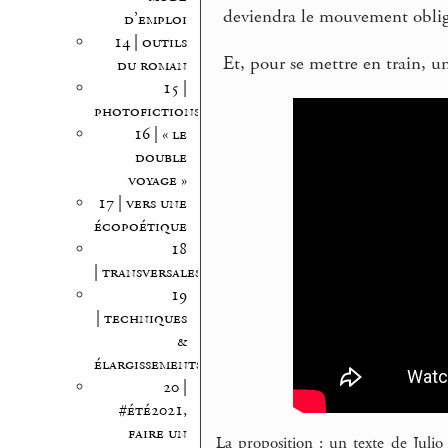
deviendra le mouvement obligé
d’emploi
14 | outils
Et, pour se mettre en train, u
du roman
15 |
photofictions
16 | « le
double
voyage »
17 | vers une
écopoétique
18
| transversales
19
| techniques
&
élargissements
20 |
#été2021,
faire un
La proposition : un texte de Juli