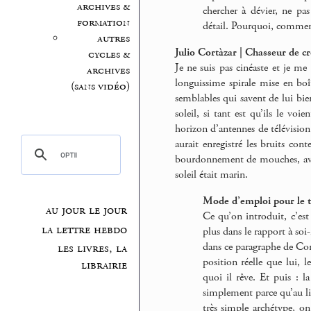
archives &
chercher à dévier, ne pas
formation
détail. Pourquoi, commen
autres
Julio Cortàzar | Chasseur de c
cycles &
Je ne suis pas cinéaste et je m
archives
longuissime spirale mise en bo
(sans vidéo)
semblables qui savent de lui bien
soleil, si tant est qu’ils le vo
horizon d’antennes de télévision
aurait enregistré les bruits c
bourdonnement de mouches, avec
soleil était marin.
Mode d’emploi pour le t
au jour le jour
Ce qu’on introduit, c’es
la lettre hebdo
plus dans le rapport à so
dans ce paragraphe de Cor
les livres, la
position réelle que lui, l
librairie
quoi il rêve. Et puis : la
simplement parce qu’au li
très simple archétype, on 