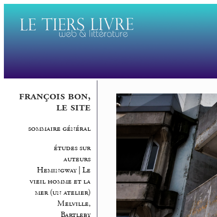
françois bon,
le site
sommaire général
études sur
auteurs
Hemingway | Le
vieil homme et la
mer (un atelier)
Melville,
Bartleby