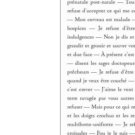
prénatale post-natale — Tou
refuse d’accepter ce qui me c
— Mon cerveau est malade — J
hospices — Je refuse d’êtr
indulgences — Non je dis et r
grandir et grossir et sauver v
et due face — À présent c’est 
— disent les sages doctopeu
prêcheurs — Je refuse d’êtr
quand je veux être couché — 
c’est crever — J’aime le ven
terre ravagée par vous autr
refuser — Mais pour ce qui res
et les doigts crochus et les r
multibotte-unifrotte — Je r
croisades — Fou je le suis —