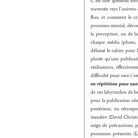
C’est une question fort
traversée vers l’univer
flux, et comment le cri
processus mental, décon
la perception, ou de la
chaque média (photo, so
délaissé le cahier pour
plutôt qu’une publicati
réalisateurs, effectiv
difficulté pour moi c’e
en répétition pour un
de ces labyrinthes de 
pour la publication ult
postérieur, ou rétrospe
manière (David Christof
exige de précautions, 
personnes présentes (L