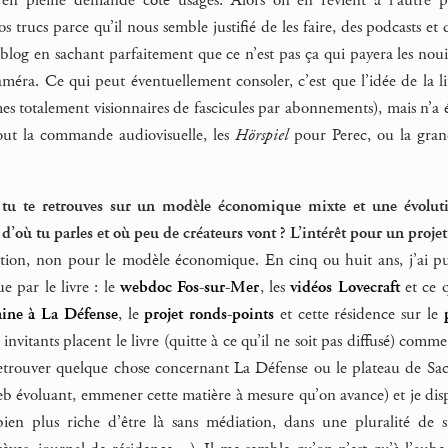
 trucs parce qu’il nous semble justifié de les faire, des podcasts et
 blog en sachant parfaitement que ce n’est pas ça qui payera les no
améra. Ce qui peut éventuellement consoler, c’est que l’idée de la 
es totalement visionnaires de fascicules par abonnements), mais n’a é
tout la commande audiovisuelle, les
Hörspiel
pour Perec, ou la grand
, tu te retrouves sur un modèle économique mixte et une évolutio
 d’où tu parles et où peu de créateurs vont ? L’intérêt pour un proj
tion, non pour le modèle économique. En cinq ou huit ans, j’ai pu g
e par le livre : le
webdoc Fos-sur-Mer
, les
vidéos Lovecraft
et ce q
ine à La Défense
, le
projet ronds-points
et cette résidence sur le
 invitants placent le livre (quitte à ce qu’il ne soit pas diffusé) co
rouver quelque chose concernant La Défense ou le plateau de Saclay,
eb évoluant, emmener cette matière à mesure qu’on avance) et je dispo
en plus riche d’être là sans médiation, dans une pluralité de str