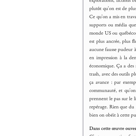
explorations, fictions 
plutôt qu’on est de plu
Ce qu’on a mis en trava
supports ou média que l
monde US ou québécois –
est plus ancrée, plus f
aucune fausse pudeur à t
en impression à la de
économique. Ça a des ré
trash, avec des outils p
ça avance : par exempl
communauté, et qu’on l
prennent le pas sur le l
repérage. Rien que du m
bien on obéit à cette pu
Dans cette œuvre ouvert