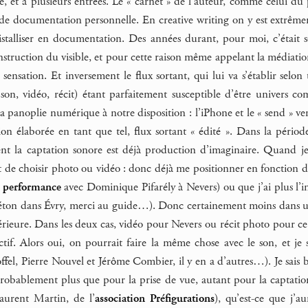
e, et à plusieurs entrées. Le « carnet » de l’auteur, comme celui du p
s de documentation personnelle. En creative writing on y est extrême
stalliser en documentation. Des années durant, pour moi, c’était se
struction du visible, et pour cette raison même appelant la médiatio
 sensation. Et inversement le flux sortant, qui lui va s’établir sel
n, vidéo, récit) étant parfaitement susceptible d’être univers comp
 la panoplie numérique à notre disposition : l’iPhone et le « send » v
on élaborée en tant que tel, flux sortant « édité ». Dans la période
ement la captation sonore est déjà production d’imaginaire. Quand 
st de choisir photo ou vidéo : donc déjà me positionner en fonction du
e performance
avec Dominique Pifarély à Nevers) ou que j’ai plus l’i
béton dans Évry, merci au guide…). Donc certainement moins dans une
érieure. Dans les deux cas, vidéo pour Nevers ou récit photo pour c
ctif. Alors oui, on pourrait faire la même chose avec le son, et je 
fel, Pierre Nouvel et Jérôme Combier, il y en a d’autres…). Je sais b
probablement plus que pour la prise de vue, autant pour la captat
aurent Martin, de l’
association Préfigurations
), qu’est-ce que j’au