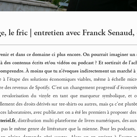
ge, le fric | entretien avec Franck Senaud,
l’avenir et dans ce domaine ci plus encore. On pourrait imaginer
à des contenus écrits et/ou vidéos ou podcast ? Et sortirait de l’a
u comprendre. À moins que tu n’évoques indirectement un marché à pe
 à l’étape des solutions économiques viables, même à échelle micr
ivre des revenus de Spotify. C’est un changement progressif d’écosyst
revalorisation du vinyle en tant que marqueur symbolique, et c
lement des droits dérivés sur tee-shirts ou autres, mais ça c’est plutô
 ces laboratoires, avec publie.net on a été les premiers à proposer de
eriel.fr
, distribution multi-plateforme de livres numériques, des au
est pas le même genre de littérature que la mienne. Pour les podcasts,
en pleine demande côté usages. Alors on en revient à l’autre pr