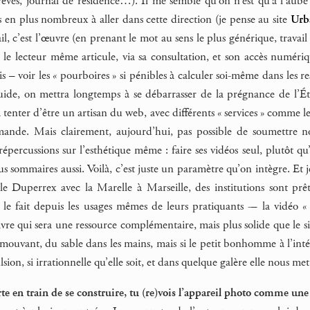
brèves, journal de résidence…). Il me semble qu’on n’est qu’à l’aube
s en plus nombreux à aller dans cette direction (je pense au site
Urb
il, c’est l’œuvre (en prenant le mot au sens le plus générique, trava
e lecteur même articule, via sa consultation, et son accès numériqu
 voir les « pourboires » si pénibles à calculer soi-même dans les res
luide, on mettra longtemps à se débarrasser de la prégnance de l’Ét
enter d’être un artisan du web, avec différents « services » comme le
mande. Mais clairement, aujourd’hui, pas possible de soumettre no
percussions sur l’esthétique même : faire ses vidéos seul, plutôt qu
lus sommaires aussi. Voilà, c’est juste un paramètre qu’on intègre. Et 
e Duperrex avec la Marelle à Marseille, des institutions sont prête
e fait depuis les usages mêmes de leurs pratiquants -– la vidéo «
ivre qui sera une ressource complémentaire, mais plus solide que le si
ouvant, du sable dans les mains, mais si le petit bonhomme à l’intéri
lsion, si irrationnelle qu’elle soit, et dans quelque galère elle nous
e en train de se construire, tu (re)vois l’appareil photo comme une 