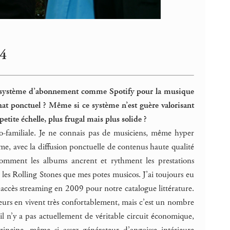
 4
 un système d’abonnement comme Spotify pour la musique
chat ponctuel ? Même si ce système n’est guère valorisant
tite échelle, plus frugal mais plus solide ?
o-familiale. Je ne connais pas de musiciens, même hyper
ème, avec la diffusion ponctuelle de contenus haute qualité
omment les albums ancrent et rythment les prestations
t les Rolling Stones que mes potes musicos. J’ai toujours eu
s accès streaming en 2009 pour notre catalogue littérature.
teurs en vivent très confortablement, mais c’est un nombre
 il n’y a pas actuellement de véritable circuit économique,
incipe, même si assez générateur d’angoisse intérieure