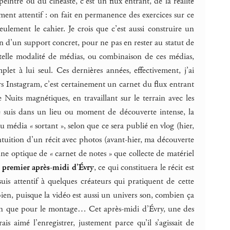
eintre ou du cinéaste, c’est un flux entrant, de la réalité
ment attentif : on fait en permanence des exercices sur ce
ulement le cahier. Je crois que c’est aussi construire un
n d’un support concret, pour ne pas en rester au statut de
on telle modalité de médias, ou combinaison de ces médias,
let à lui seul. Ces dernières années, effectivement, j’ai
ers Instagram, c’est certainement un carnet du flux entrant
 Nuits magnétiques, en travaillant sur le terrain avec les
je suis dans un lieu ou moment de découverte intense, la
 média « sortant », selon que ce sera publié en vlog (hier,
ntuition d’un récit avec photos (avant-hier, ma découverte
 optique de « carnet de notes » que collecte de matériel
e
premier après-midi d’Évry
, ce qui constituera le récit est
suis attentif à quelques créateurs qui pratiquent de cette
ien, puisque la vidéo est aussi un univers son, combien ça
ion que pour le montage… Cet après-midi d’Évry, une des
rais aimé l’enregistrer, justement parce qu’il s’agissait de