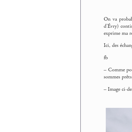
On va probab
d’Évry) conti
exprime ma r
Ici, des écha
fb
–
Comme pour l
sommes prêts 
–
Image ci-de