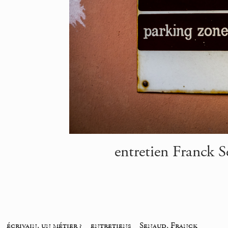
entretien Franck Se
_
écrivain, un métier ?
_
entretiens
_
Senaud, Franck