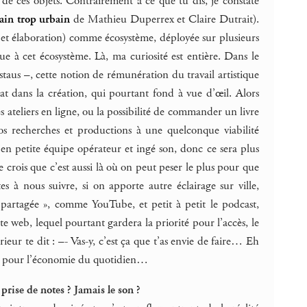
 de ces objets. Contrairement à ce que tu dis, je constate
ain trop urbain
de Mathieu Duperrex et Claire Dutrait).
il et élaboration) comme écosystème, déployée sur plusieurs
e à cet écosystème. Là, ma curiosité est entière. Dans le
taus –, cette notion de rémunération du travail artistique
at dans la création, qui pourtant fond à vue d’œil. Alors
s ateliers en ligne, ou la possibilité de commander un livre
s recherches et productions à une quelconque viabilité
’en petite équipe opérateur et ingé son, donc ce sera plus
je crois que c’est aussi là où on peut peser le plus pour que
s à nous suivre, si on apporte autre éclairage sur ville,
 partagée », comme YouTube, et petit à petit le podcast,
te web, lequel pourtant gardera la priorité pour l’accès, le
eur te dit : –- Vas-y, c’est ça que t’as envie de faire… Eh
 met pour l’économie du quotidien…
prise de notes ? Jamais le son ?