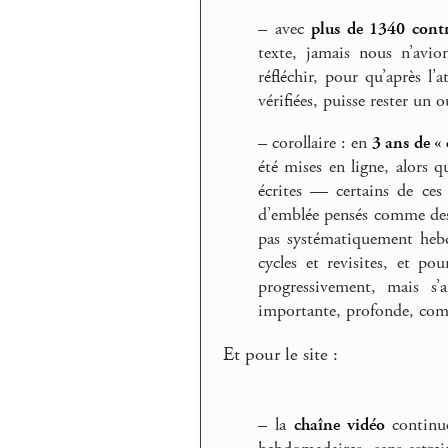
–
avec
plus de 1340 contr
texte, jamais nous n’avion
réfléchir, pour qu’après l’
vérifiées, puisse rester un o
–
corollaire : en
3 ans de « 
été mises en ligne, alors 
écrites — certains de ces c
d’emblée pensés comme des 
pas systématiquement hebd
cycles et revisites, et p
progressivement, mais s
importante, profonde, comme
Et pour le site :
–
la
chaîne vidéo
continue