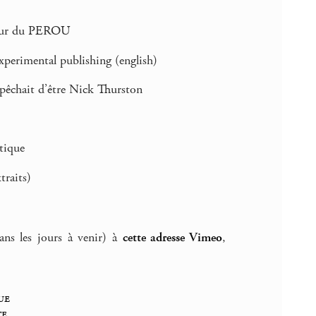
teur du PEROU
erimental publishing (english)
mpêchait d’être Nick Thurston
tique
traits)
ans les jours à venir) à
cette adresse Vimeo
,
ue
te