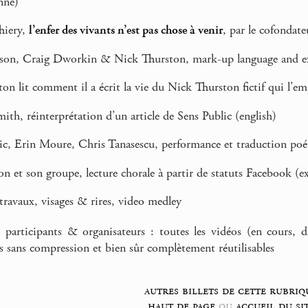
nne)
hiery,
l’enfer des vivants n’est pas chose à venir
, par le cofonda
on, Craig Dworkin & Nick Thurston, mark-up language and exp
n lit comment il a écrit la vie du Nick Thurston fictif qui l’e
h, réinterprétation d’un article de Sens Public (english)
ic, Erin Moure, Chris Tanasescu, performance et traduction poé
n et son groupe, lecture chorale à partir de statuts Facebook (ex
ravaux, visages & rires, video medley
 participants & organisateurs : toutes les vidéos (en cours, d
es sans compression et bien sûr complètement réutilisables
autres billets de cette rubriq
haut de page
ou
accueil du si