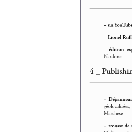
–
un YouTube
–
Lionel Ruff
–
édition e
Nardone
4 _ Publishi
–
Dépanneur
géolocalisée
Marchese
–
trousse de