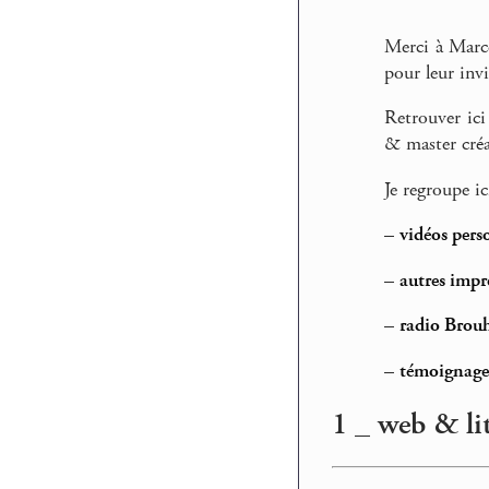
Merci à Marc
pour leur invi
Retrouver ic
& master créat
Je regroupe ic
–
vidéos pers
–
autres impr
–
radio Brouh
–
témoignages
1 _ web & lit