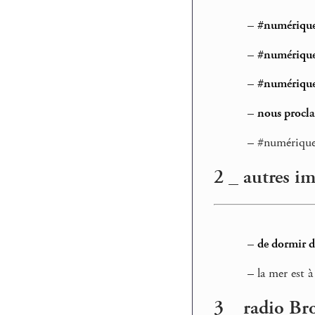
–
#numérique,
–
#numérique, 
–
#numérique,
–
nous procla
–
#numérique,
2 _ autres i
–
de dormir d
–
la mer est à
3 _ radio Bro