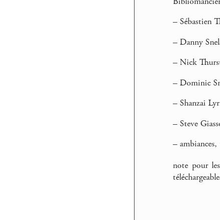
Bibliomancie
–
Sébastien T
–
Danny Snels
–
Nick Thursto
–
Dominic Smit
–
Shanzai Lyr
–
Steve Giasso
–
ambiances, t
note pour les
téléchargeabl