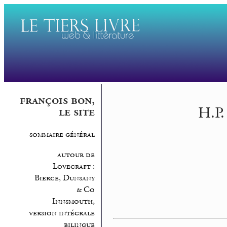
françois bon,
H.P.
le site
sommaire général
autour de
Lovecraft :
Bierce, Dunsany
& Co
Innsmouth,
version intégrale
bilingue