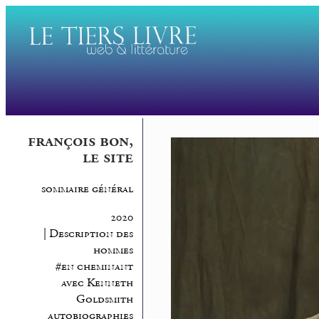
françois bon,
le site
sommaire général
2020
| Description des
hommes
#en cheminant
avec Kenneth
Goldsmith
autobiographies