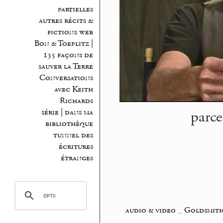
partielles
autres récits &
fictions web
Bon & Toeplitz |
135 façons de
sauver la Terre
Conversations
avec Keith
Richards
parce
série | dans ma
bibliothèque
tunnel des
écritures
étranges
audio & video
_
Goldsmith