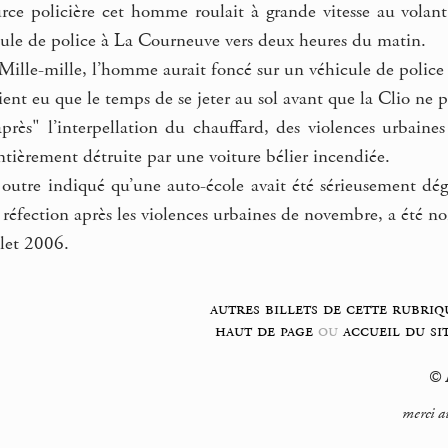
ce policière cet homme roulait à grande vitesse au volant
cule de police à La Courneuve vers deux heures du matin.
s Mille-mille, l’homme aurait foncé sur un véhicule de police p
ient eu que le temps de se jeter au sol avant que la Clio ne p
rès" l’interpellation du chauffard, des violences urbaine
ntièrement détruite par une voiture bélier incendiée.
 outre indiqué qu’une auto-école avait été sérieusement dég
 réfection après les violences urbaines de novembre, a été noi
llet 2006.
autres billets de cette rubriq
haut de page
ou
accueil du si
© F
merci a