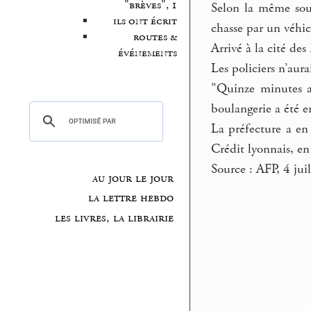
"brèves", 1
Selon la même sour
ils ont écrit
chasse par un véhi
routes &
Arrivé à la cité de
événements
Les policiers n’aura
"Quinze minutes ap
boulangerie a été e
La préfecture a en
Crédit lyonnais, en
Source : AFP, 4 jui
au jour le jour
la lettre hebdo
les livres, la librairie