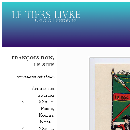
françois bon,
le site
sommaire général
études sur
auteurs
XXe | 2,
Perec,
Koltès,
Noël...
XXe | 1,