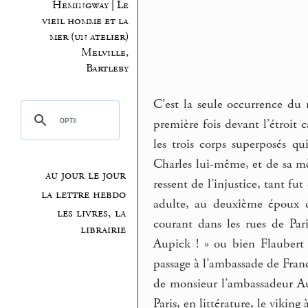
Hemingway | Le
vieil homme et la
mer (un atelier)
Melville,
Bartleby
C’est la seule occurrence du
première fois devant l’étroit
les trois corps superposés q
Charles lui-même, et de sa mè
au jour le jour
ressent de l’injustice, tant fu
la lettre hebdo
adulte, au deuxième époux de
les livres, la
courant dans les rues de Par
librairie
Aupick ! » ou bien Flaubert
passage à l’ambassade de Fran
de monsieur l’ambassadeur Aup
Paris, en littérature, le vik