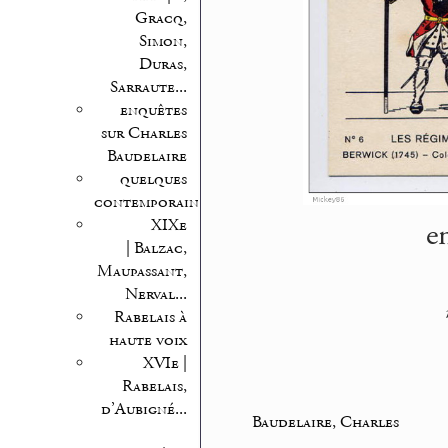
Gracq,
Simon,
Duras,
Sarraute...
enquêtes
sur Charles
Baudelaire
quelques
contemporains
e
XIXe
| Balzac,
Maupassant,
Nerval...
Rabelais à
haute voix
XVIe |
Rabelais,
d’Aubigné...
Baudelaire, Charles