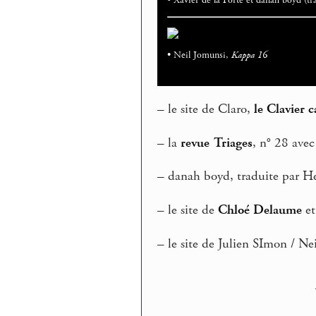
• Xavier de la Porte et danah boyd (tr
• Neil Jomunsi,
Kappa 16
–
le site de Claro,
le Clavier 
–
la
revue Triages
, n° 28 ave
–
danah boyd, traduite par Her
–
le site de
Chloé Delaume
et
–
le site de Julien SImon / Ne