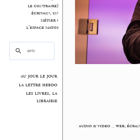
le contraire)
écrivain, un
métier ?
l’espace matos
au jour le jour
la lettre hebdo
les livres, la
librairie
audio & video
_
web, écran