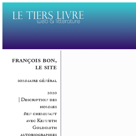
françois bon,
le site
sommaire général
2020
| Description des
hommes
#en cheminant
avec Kenneth
Goldsmith
autobiographies