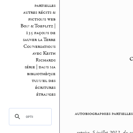
partielles
autres récits &
fictions web
Bon & Toeplitz |
135 façons de
sauver la Terre
Conversations
avec Keith
c
Richards
série | dans ma
bibliothèque
tunnel des
écritures
étranges
autobiographies partielles
reprise, 5 juillet 2012, du w