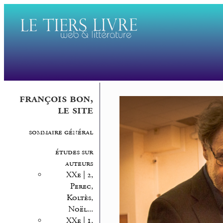
françois bon,
le site
sommaire général
études sur
auteurs
XXe | 2,
Perec,
Koltès,
Noël...
XXe | 1,