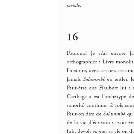
sociale
.
16
Pourquoi je n’ai encore 
orthographier ? Livre monolith
l’histoire, avec ses ors, ses a
jamais
Salammbô
en entier. J
Peut-être que Flaubert lui a
Carthage » est l’archétype d
sonorité continue, 2 fois sou
Peut-on dire de
Salammbô
qu’
de la vie d’écrivain : avoir é
fuir, devoir gagner sa vie ou 