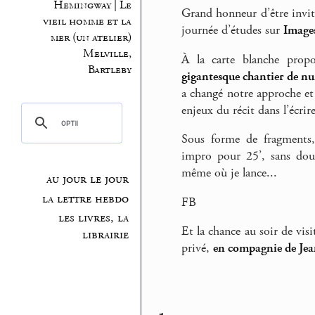
Hemingway | Le
Grand honneur d’être invit
vieil homme et la
journée d’études sur
Images
mer (un atelier)
Melville,
À la carte blanche prop
Bartleby
gigantesque chantier de nu
a changé notre approche et 
enjeux du récit dans l’écri
Sous forme de fragments,
impro pour 25’, sans dout
même où je lance...
au jour le jour
la lettre hebdo
FB
les livres, la
Et la chance au soir de vis
librairie
privé,
en compagnie de Jea