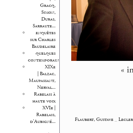
Gracq,
Simon,
Duras,
Sarraute...
enquêtes
sur Charles
Baudelaire
quelques
contemporains
« i
XIXe
| Balzac,
Maupassant,
Nerval...
Rabelais à
haute voix
XVIe |
Rabelais,
Flaubert, Gustave
_
Lecler
d’Aubigné...