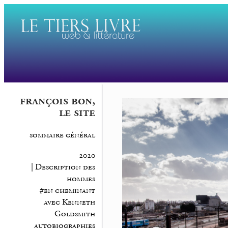
françois bon,
le site
sommaire général
2020
| Description des
hommes
#en cheminant
avec Kenneth
Goldsmith
autobiographies