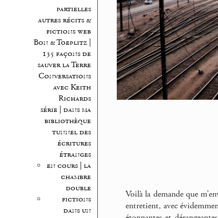
partielles
autres récits &
fictions web
Bon & Toeplitz |
135 façons de
sauver la Terre
Conversations
avec Keith
Richards
série | dans ma
bibliothèque
tunnel des
écritures
étranges
en cours | la
chambre
double
Voilà la demande que m’en
fictions
entretient, avec évidemmen
dans un
étonnantes et dérangeantes,