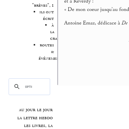
et à Reverdy :
"brèves", 1
« De mon coeur jusqu’au fond
ils ont
écrit
Antoine Emaz, dédicace à
De 
à
la
craie
routes
&
événements
au jour le jour
la lettre hebdo
les livres, la