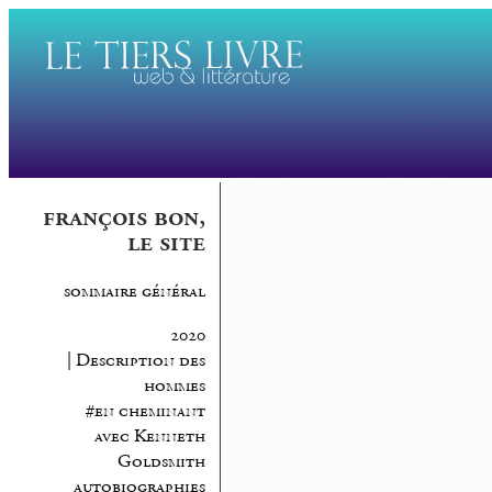
françois bon,
le site
sommaire général
2020
| Description des
hommes
#en cheminant
avec Kenneth
Goldsmith
autobiographies