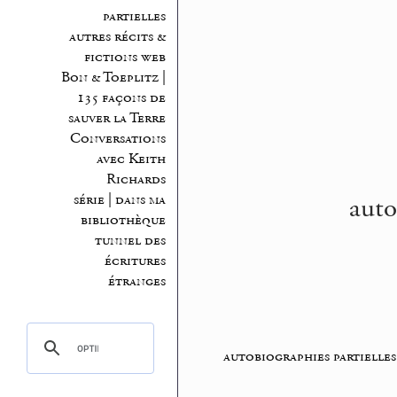
partielles
autres récits &
fictions web
Bon & Toeplitz |
135 façons de
sauver la Terre
Conversations
avec Keith
Richards
auto
série | dans ma
bibliothèque
tunnel des
écritures
étranges
autobiographies partielles