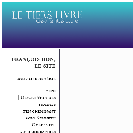
françois bon,
le site
sommaire général
2020
| Description des
hommes
#en cheminant
avec Kenneth
Goldsmith
autobiographies