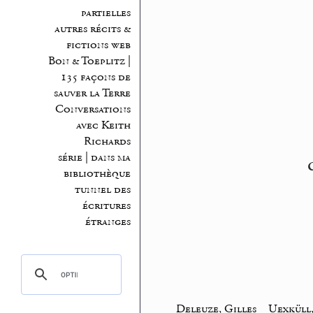
partielles
autres récits &
fictions web
Bon & Toeplitz |
135 façons de
sauver la Terre
Conversations
avec Keith
Richards
série | dans ma
bibliothèque
tunnel des
écritures
étranges
Deleuze, Gilles
_
Uexküll,