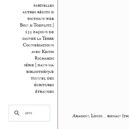
partielles
autres récits &
fictions web
Bon & Toeplitz |
135 façons de
sauver la Terre
Conversations
avec Keith
Richards
série | dans ma
bibliothèque
tunnel des
écritures
étranges
Aragon, Louis
_
roman (th