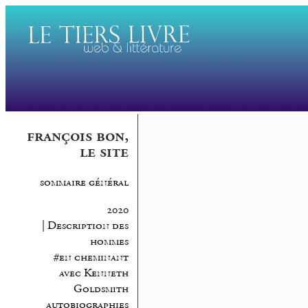
françois bon,
le site
sommaire général
2020
| Description des
hommes
#en cheminant
avec Kenneth
Goldsmith
autobiographies