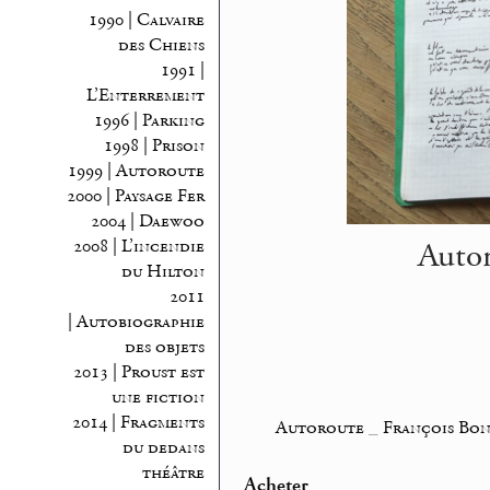
1990 | Calvaire
des Chiens
1991 |
L’Enterrement
1996 | Parking
1998 | Prison
1999 | Autoroute
2000 | Paysage Fer
2004 | Daewoo
Autor
2008 | L’incendie
du Hilton
2011
| Autobiographie
des objets
2013 | Proust est
une fiction
2014 | Fragments
Autoroute
_
François Bon 
du dedans
théâtre
Acheter