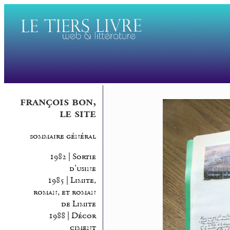
françois bon,
le site
sommaire général
1982 | Sortie
d’usine
1985 | Limite,
roman, et roman
de Limite
1988 | Décor
ciment