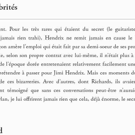
brités
gent. Pour les très rares qui étaient du secret (le guita
 jamais rien trahi), Hendrix ne remit jamais en cause le
çon amère l’emploi qui était fait par sa demi-soeur de ses prop
lle, selon son propre contrat avec lui-même, il n’était plu
 l’époque dorée entretenaient relativement facilement une p
 prétendre à passer pour Jimi Hendrix. Mais ces moments du
de ces bizarreries. Avec d’autres, dont Richards, ils ava
ent témoigné que sans ces conversations peut-être n’aura
n, je lui offrirent jamais rien que cela, déjà énorme, le secr
d