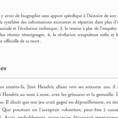
 y avoir de biographie sans apport spécifique à l’histoire de son 
a synthèse des informations existantes et réparties dans plus d’
usicale et l’évolution technique, 3, la remise à plat de l’enquêt
us récents témoignages, 4, la révélation scrupuleuse enfin et
e officielle de sa mort.
nes
s années-là, Jimi Hendrix allant vers ses soixante ans, il 
i Hendrix au note à note, avec les grimaces et la gestuelle. I
 pas. Il disait que son jeu avait gagné en dépouillement, en si
Que pourtant on l’acceptait volontiers, peut-être à cause d
cks). Aussi, probablement, parce qu’on découvrait respectue