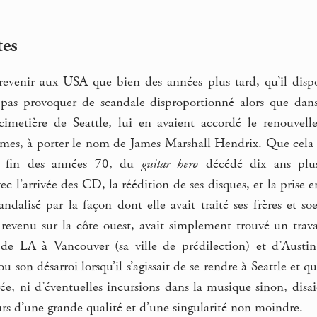
tes
 revenir aux USA que bien des années plus tard, qu’il dispo
 pas provoquer de scandale disproportionné alors que dan
imetière de Seattle, lui en avaient accordé le renouvelle
, à porter le nom de James Marshall Hendrix. Que cela fut 
la fin des années 70, du
guitar hero
décédé dix ans plus
 l’arrivée des CD, la réédition de ses disques, et la prise e
candalisé par la façon dont elle avait traité ses frères et 
evenu sur la côte ouest, avait simplement trouvé un travail
, de LA à Vancouver (sa ville de prédilection) et d’Aust
u son désarroi lorsqu’il s’agissait de se rendre à Seattle et q
vée, ni d’éventuelles incursions dans la musique sinon, disa
rs d’une grande qualité et d’une singularité non moindre.