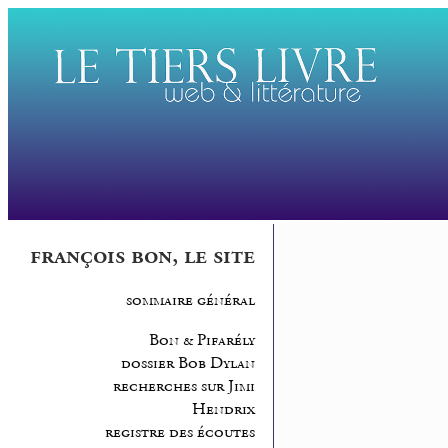
françois bon, le site
sommaire général
Bon & Pifarély
dossier Bob Dylan
recherches sur Jimi
Hendrix
registre des écoutes