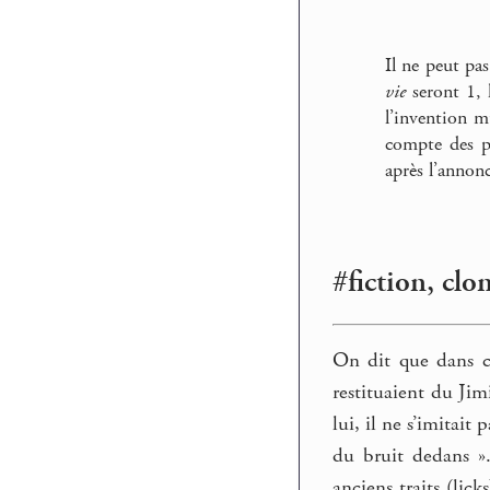
Il ne peut pas
vie
seront 1, l
l’invention m
compte des pl
après l’annonc
#fiction, clo
On dit que dans ce
restituaient du Jim
lui, il ne s’imitait
du bruit dedans ». 
anciens traits (li