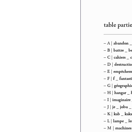
table parti
–
A
|
abandon
–
B
|
battre
_
b
–
C
|
cahiers
_
c
–
D
|
destructi
–
E
|
empêchem
–
F
|
f
_
fantast
–
G
|
géographi
–
H
|
hangar
_
–
I
|
imaginaire
–
J
|
je
_
jobu
–
K
|
kab
_
kaka
–
L
|
lampe
_
le
–
M
|
machines