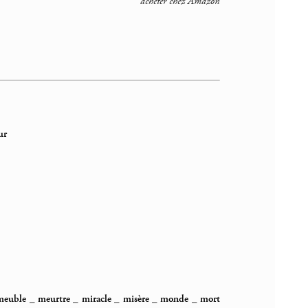
acheter chez Amazon
ur
meuble
_
meurtre
_
miracle
_
misère
_
monde
_
mort