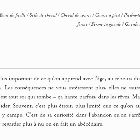
out de ficelle / Selle de cheval / Cheval de course / Course à pied / Pied-à-te
ferme / Ferme ta gueule / Gueule d
e plus important de ce qu’on apprend avec l’âge, au rebours d
. Les conséquences ne vous intéressent plus, elles ne saura
c’est tout soi qui tombe – ça hante parfois, dans les rêves. M
ider. Souvent, c’est plus étroit, plus limité que ce qu’on 
n y campe. C’est de sa curiosité dans l’abandon qu’on s’arrê
s regarder plus à nu on en fait un abécédaire.