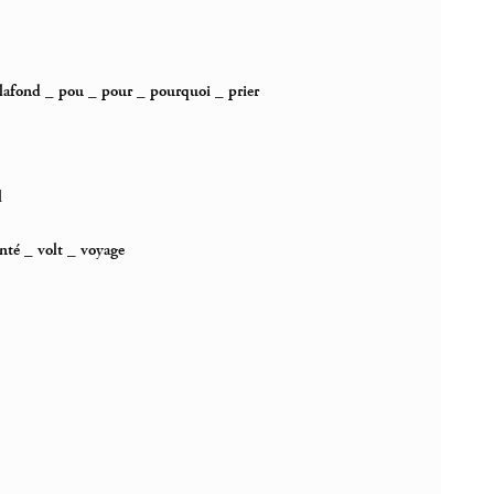
lafond
_
pou
_
pour
_
pourquoi
_
prier
l
nté
_
volt
_
voyage