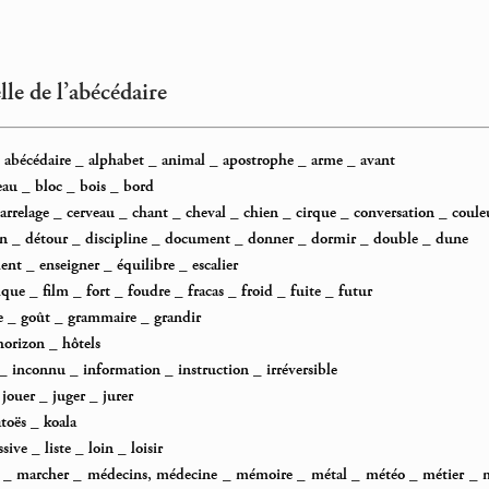
elle de l’abécédaire
_
abécédaire
_
alphabet
_
animal
_
apostrophe
_
arme
_
avant
eau
_
bloc
_
bois
_
bord
arrelage
_
cerveau
_
chant
_
cheval
_
chien
_
cirque
_
conversation
_
coule
on
_
détour
_
discipline
_
document
_
donner
_
dormir
_
double
_
dune
ent
_
enseigner
_
équilibre
_
escalier
ique
_
film
_
fort
_
foudre
_
fracas
_
froid
_
fuite
_
futur
e
_
goût
_
grammaire
_
grandir
horizon
_
hôtels
_
inconnu
_
information
_
instruction
_
irréversible
_
jouer
_
juger
_
jurer
toës
_
koala
ssive
_
liste
_
loin
_
loisir
_
marcher
_
médecins, médecine
_
mémoire
_
métal
_
météo
_
métier
_