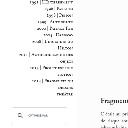
1991 | L’Enterrement
1996 | Parking
1998 | Prison
1999 | Autoroute
2000 | Paysage Fer
2004 | Daewoo
2008 | L’incendie du
Hilton
2011 | Autobiographie des
objets
2013 | Proust est une
fiction
2014 | Fragments du
dedans
théâtre
Fragments
C’était au pr
de risque sou
éditeur habitu