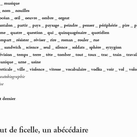
_
musique
_
nom
_
nouilles
océan
_
œil
_
oeuvre
_
ombre
_
orgeat
antalon
_
partir
_
pays
_
paysage
_
peindre
_
penser
_
périphérie
_
pire
_
p
ême
_
quatre
_
question
_
qui
_
quinquagénaire
_
quotidien
empart
_
résister
_
réviser
_
rire
_
roman
_
rouler
_
rue
_
sandwich
_
science
_
seul
_
silence
_
soldats
_
sphère
_
syzygion
évision
_
temps
_
terre
_
tête
_
tomber
_
tout
_
toux
_
trac
_
train
_
travai
_
unique
_
urne
_
usine
erticale
_
ville
_
violence
_
vitesse
_
vocabulaire
_
vodka
_
voir
_
vol
_
volo
utobiographie
ve
st dernier
 de ficelle, un abécédaire