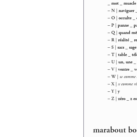
_
mot
_
muscle
–
N
|
naviguer
–
O
|
occulte
_
–
P
|
panne
_
p
–
Q
|
quand m
–
R
|
réalité
_
r
–
S
|
sacs
_
sage
–
T
|
table
_
tél
–
U
|
un, une
–
V
|
ventre
_
v
–
W
|
w comme a
–
X
|
x comme rê
–
Y
|
y
–
Z
|
zéro
_
z e
marabout bout