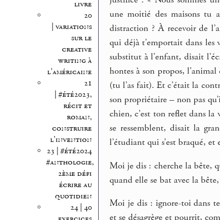
justifiée : « Nous sommes u
livre
une moitié des maisons tu a
20
| variations
distraction ? À recevoir de l
sur le
qui déjà t’emportait dans les 
creative
substitut à l’enfant, disait l
writing à
hontes à son propos, l’animal 
l’américaine
21
(tu l’as fait). Et c’était la co
| #été2023,
son propriétaire – non pas qu’i
récit et
chien, c’est ton reflet dans l
roman,
se ressemblent, disait la gra
construire
l’invention
l’étudiant qui s’est braqué, et 
23 | #été2024
#anthologie,
Moi je dis : cherche la bête, q
2ème défi
quand elle se bat avec la bêt
écrire au
quotidien
Moi je dis : ignore-toi dans te
24 | 40
et se désagrège et pourrit, co
exercices