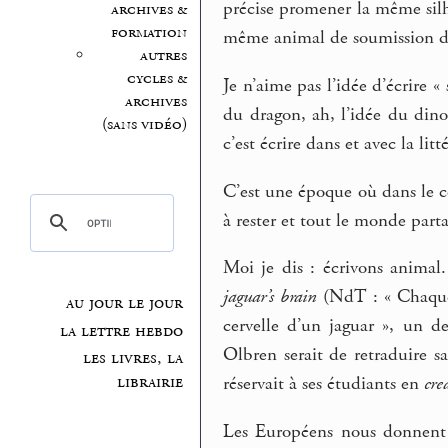
précise promener la même sil
archives &
formation
même animal de soumission d
autres
cycles &
Je n’aime pas l’idée d’écrire «
archives
du dragon, ah, l’idée du dino
(sans vidéo)
c’est écrire dans et avec la litt
C’est une époque où dans le c
à rester et tout le monde parta
Moi je dis : écrivons animal
jaguar’s brain
(NdT : « Chaque 
au jour le jour
cervelle d’un jaguar », un 
la lettre hebdo
Olbren serait de retraduire s
les livres, la
librairie
réservait à ses étudiants en
cre
Les Européens nous donnent 