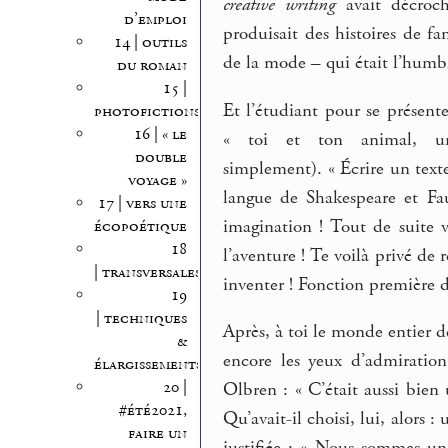
creative writing
avait décroché
d’emploi
produisait des histoires de fa
14 | outils
de la mode – qui était l’humb
du roman
15 |
Et l’étudiant pour se présenter
photofictions
16 | « le
« toi et ton animal, u
double
simplement). « Écrire un texte
voyage »
langue de Shakespeare et Fa
17 | vers une
imagination ! Tout de suite 
écopoétique
18
l’aventure ! Te voilà privé de 
| transversales
inventer ! Fonction première de
19
| techniques
Après, à toi le monde entier d
&
encore les yeux d’admiration
élargissements
20 |
Olbren : « C’était aussi bie
#été2021,
Qu’avait-il choisi, lui, alors 
faire un