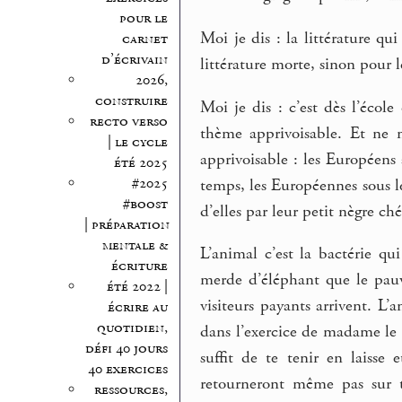
pour le
Moi je dis : la littérature qu
carnet
d’écrivain
littérature morte, sinon pour l
2026,
construire
Moi je dis : c’est dès l’école
recto verso
thème apprivoisable. Et ne m
| le cycle
apprivoisable : les Européens
été 2025
#2025
temps, les Européennes sous le
#boost
d’elles par leur petit nègre ch
| préparation
mentale &
L’animal c’est la bactérie qui
écriture
merde d’éléphant que le pauv
été 2022 |
visiteurs payants arrivent. L
écrire au
quotidien,
dans l’exercice de madame le g
défi 40 jours
suffit de te tenir en laisse 
40 exercices
retourneront même pas sur t
ressources,