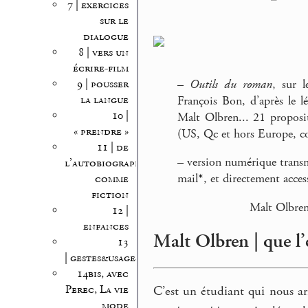
7 | exercices
sur le
dialogue
8 | vers un
écrire-film
–
Outils du roman
, sur l
9 | pousser
la langue
François Bon, d’après le l
10 |
Malt Olbren... 21 proposit
« prendre »
(US, Qc et hors Europe, 
11 | de
–
version numérique transm
l’autobiographie
mail
*
, et directement acce
comme
fiction
Malt Olbre
12 |
enfances
Malt Olbren | que l’é
13
| gestes&usages
14bis, avec
Perec, La vie
C’est un étudiant qui nous arr
mode