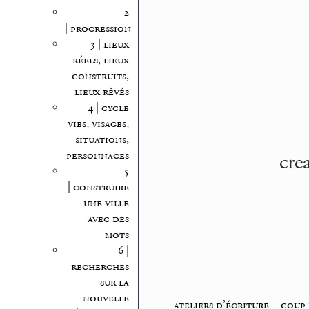
2
| progression
3 | lieux
réels, lieux
construits,
lieux rêvés
4 | cycle
vies, visages,
situations,
cre
personnages
5
| construire
une ville
avec des
mots
6 |
recherches
sur la
nouvelle
ateliers d’écriture
_
coup 